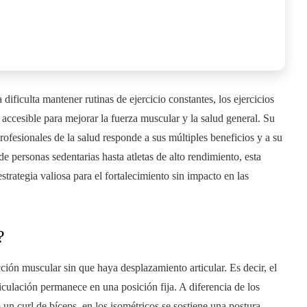
ificulta mantener rutinas de ejercicio constantes, los ejercicios
accesible para mejorar la fuerza muscular y la salud general. Su
rofesionales de la salud responde a sus múltiples beneficios y a su
de personas sedentarias hasta atletas de alto rendimiento, esta
trategia valiosa para el fortalecimiento sin impacto en las
?
ción muscular sin que haya desplazamiento articular. Es decir, el
iculación permanece en una posición fija. A diferencia de los
un curl de bíceps, en los isométricos se sostiene una postura