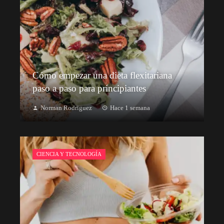
Cómo empezar una dieta flexitariana
paso a paso para principiantes
Norman Rodriguez
Hace 1 semana
CIENCIA Y TECNOLOGÍA