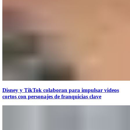
Disney y TikTok colaboran para impulsar videos
cortos con personajes de franquicias clave