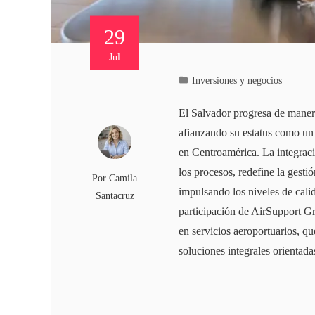
29
Jul
Inversiones y negocios
El Salvador progresa de manera
afianzando su estatus como un e
en Centroamérica. La integrac
los procesos, redefine la gestió
Por
Camila
impulsando los niveles de calid
Santacruz
participación de AirSupport G
en servicios aeroportuarios, q
soluciones integrales orientad