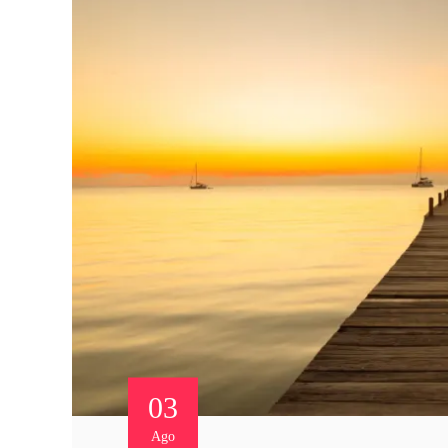
03
Ago