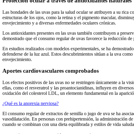
Protección ocular a través de antioxidantes naturales
Las bondades de las uvas para la salud ocular se atribuyen a su rica 
estructuras de los ojos, como la retina y el pigmento macular, disminu
envejecimiento y a diversas enfermedades oculares crónicas.
Los antioxidantes presentes en las uvas también contribuyen a preserv
demostrado que el consumo regular de uvas favorece la reducción de pr
En estudios realizados con modelos experimentales, se ha demostrado 
defenderse de la luz azul. Estos descubrimientos sitúan a la uva como 
envejecimiento.
Aportes cardiovasculares comprobados
Los efectos positivos de las uvas no se restringen únicamente a la vi
ellas, como el resveratrol y las proantocianidinas, influyen en diversos 
oxidación del colesterol LDL, un elemento fundamental en la aparición 
¿Qué es la anorexia nerviosa?
El consumo regular de extractos de semilla o jugo de uva se ha asociad
vasodilatación. En personas con prehipertensión, la administración de
cuando se combinan con una dieta equilibrada y estilos de vida saluda