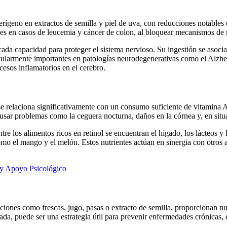
erígeno en extractos de semilla y piel de uva, con reducciones notable
s en casos de leucemia y cáncer de colon, al bloquear mecanismos de re
cada capacidad para proteger el sistema nervioso. Su ingestión se asoci
ularmente importantes en patologías neurodegenerativas como el Alzhei
cesos inflamatorios en el cerebro.
se relaciona significativamente con un consumo suficiente de vitamina A
 causar problemas como la ceguera nocturna, daños en la córnea y, en sit
re los alimentos ricos en retinol se encuentran el hígado, los lácteos y
como el mango y el melón. Estos nutrientes actúan en sinergia con otros a
 y Apoyo Psicológico
aciones como frescas, jugo, pasas o extracto de semilla, proporcionan nu
, puede ser una estrategia útil para prevenir enfermedades crónicas, cu