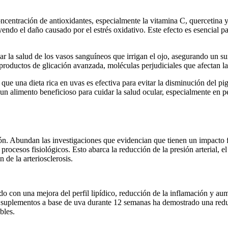
concentración de antioxidantes, especialmente la vitamina C, quercetina
yendo el daño causado por el estrés oxidativo. Este efecto es esencial p
ar la salud de los vasos sanguíneos que irrigan el ojo, asegurando un 
oductos de glicación avanzada, moléculas perjudiciales que afectan la 
que una dieta rica en uvas es efectiva para evitar la disminución del p
un alimento beneficioso para cuidar la salud ocular, especialmente en p
sión. Abundan las investigaciones que evidencian que tienen un impacto f
procesos fisiológicos. Esto abarca la reducción de la presión arterial, el
de la arteriosclerosis.
o con una mejora del perfil lipídico, reducción de la inflamación y aum
 suplementos a base de uva durante 12 semanas ha demostrado una reducc
bles.