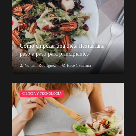
Cómo empezar una dieta flexitariana
paso a paso para principiantes
Norman Rodriguez
Hace 1 semana
CIENCIA Y TECNOLOGÍA