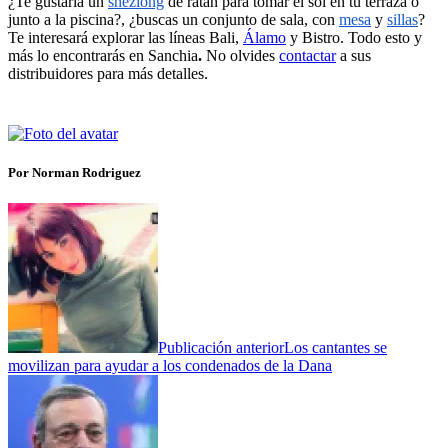
¿Te gustaría un
shezlong
de ratán para tomar el sol en tu terraza o
junto a la piscina?, ¿buscas un conjunto de sala, con
mesa
y
sillas
?
Te interesará explorar las líneas Bali,
Álamo
y Bistro. Todo esto y
más lo encontrarás en Sanchia
.
No olvides
contactar
a sus
distribuidores para más detalles.
Por Norman Rodriguez
Publicación anterior
Los cantantes se
movilizan para ayudar a los condenados de la Dana