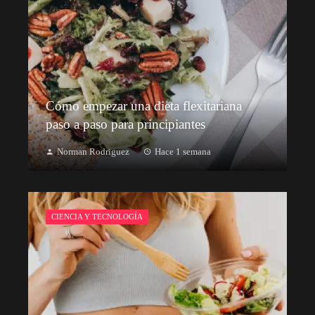
Cómo empezar una dieta flexitariana
paso a paso para principiantes
Norman Rodriguez
Hace 1 semana
CIENCIA Y TECNOLOGÍA