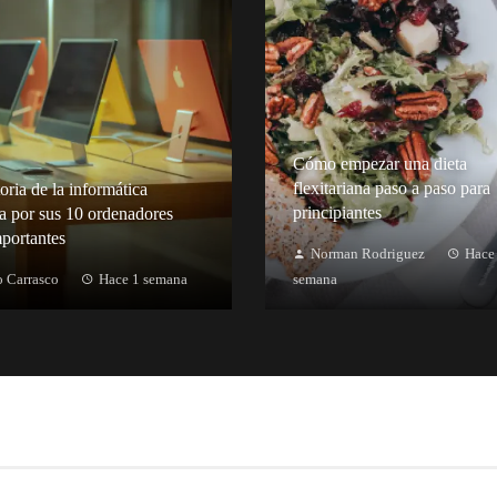
Cómo empezar una dieta
flexitariana paso a paso para
oria de la informática
principiantes
a por sus 10 ordenadores
portantes
Norman Rodriguez
Hace
 Carrasco
Hace 1 semana
semana