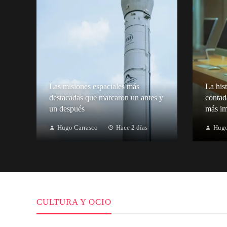
Las misiones espaciales más
La hist
destacadas que marcaron un antes y
contad
un después
más im
Hugo Carrasco
Hace 2 días
Hugo
CULTURA Y OCIO