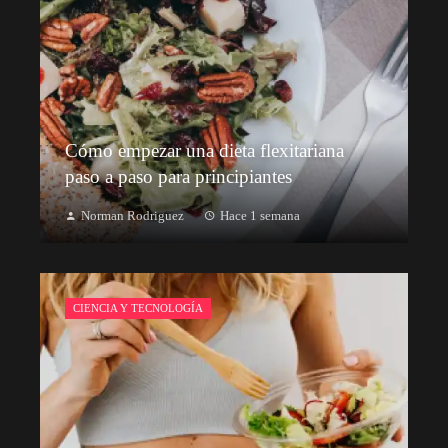
Cómo empezar una dieta flexitariana
paso a paso para principiantes
Norman Rodriguez
Hace 1 semana
CIENCIA Y TECNOLOGÍA