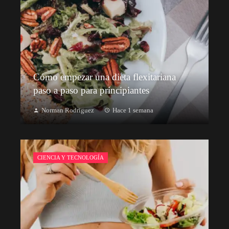
Cómo empezar una dieta flexitariana
paso a paso para principiantes
Norman Rodriguez
Hace 1 semana
CIENCIA Y TECNOLOGÍA