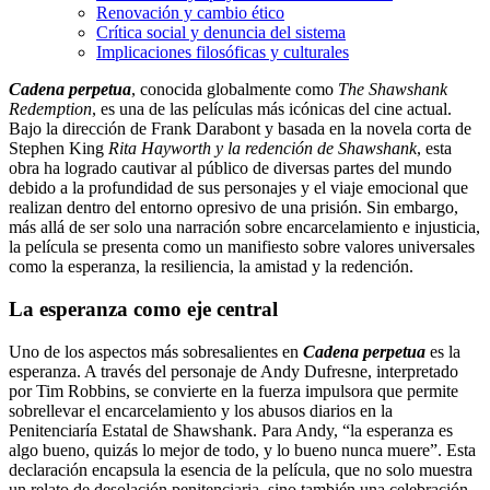
Renovación y cambio ético
Crítica social y denuncia del sistema
Implicaciones filosóficas y culturales
Cadena perpetua
, conocida globalmente como
The Shawshank
Redemption
, es una de las películas más icónicas del cine actual.
Bajo la dirección de Frank Darabont y basada en la novela corta de
Stephen King
Rita Hayworth y la redención de Shawshank
, esta
obra ha logrado cautivar al público de diversas partes del mundo
debido a la profundidad de sus personajes y el viaje emocional que
realizan dentro del entorno opresivo de una prisión. Sin embargo,
más allá de ser solo una narración sobre encarcelamiento e injusticia,
la película se presenta como un manifiesto sobre valores universales
como la esperanza, la resiliencia, la amistad y la redención.
La esperanza como eje central
Uno de los aspectos más sobresalientes en
Cadena perpetua
es la
esperanza. A través del personaje de Andy Dufresne, interpretado
por Tim Robbins, se convierte en la fuerza impulsora que permite
sobrellevar el encarcelamiento y los abusos diarios en la
Penitenciaría Estatal de Shawshank. Para Andy, “la esperanza es
algo bueno, quizás lo mejor de todo, y lo bueno nunca muere”. Esta
declaración encapsula la esencia de la película, que no solo muestra
un relato de desolación penitenciaria, sino también una celebración