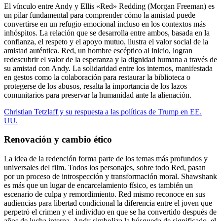
El vínculo entre Andy y Ellis «Red» Redding (Morgan Freeman) es
un pilar fundamental para comprender cómo la amistad puede
convertirse en un refugio emocional incluso en los contextos más
inhóspitos. La relación que se desarrolla entre ambos, basada en la
confianza, el respeto y el apoyo mutuo, ilustra el valor social de la
amistad auténtica. Red, un hombre escéptico al inicio, logran
redescubrir el valor de la esperanza y la dignidad humana a través de
su amistad con Andy. La solidaridad entre los internos, manifestada
en gestos como la colaboración para restaurar la biblioteca o
protegerse de los abusos, resalta la importancia de los lazos
comunitarios para preservar la humanidad ante la alienación.
Christian Tetzlaff y su respuesta a las políticas de Trump en EE.
UU.
Renovación y cambio ético
La idea de la redención forma parte de los temas más profundos y
universales del film. Todos los personajes, sobre todo Red, pasan
por un proceso de introspección y transformación moral. Shawshank
es más que un lugar de encarcelamiento físico, es también un
escenario de culpa y remordimiento. Red mismo reconoce en sus
audiencias para libertad condicional la diferencia entre el joven que
perpetró el crimen y el individuo en que se ha convertido después de
años de lucha interna. Andy simboliza la búsqueda de significado, el