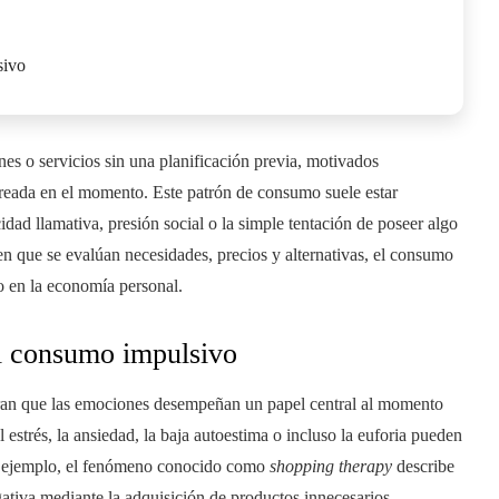
sivo
enes o servicios sin una planificación previa, motivados
reada en el momento. Este patrón de consumo suele estar
dad llamativa, presión social o la simple tentación de poseer algo
en que se evalúan necesidades, precios y alternativas, el consumo
o en la economía personal.
l consumo impulsivo
ran que las emociones desempeñan un papel central al momento
estrés, la ansiedad, la baja autoestima o incluso la euforia pueden
or ejemplo, el fenómeno conocido como
shopping therapy
describe
iva mediante la adquisición de productos innecesarios,