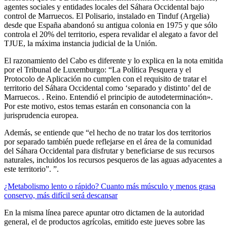
agentes sociales y entidades locales del Sáhara Occidental bajo
control de Marruecos. El Polisario, instalado en Tinduf (Argelia)
desde que España abandonó su antigua colonia en 1975 y que sólo
controla el 20% del territorio, espera revalidar el alegato a favor del
TJUE, la máxima instancia judicial de la Unión.
El razonamiento del Cabo es diferente y lo explica en la nota emitida
por el Tribunal de Luxemburgo: “La Política Pesquera y el
Protocolo de Aplicación no cumplen con el requisito de tratar el
territorio del Sáhara Occidental como ‘separado y distinto’ del de
Marruecos. . Reino. Entendió el principio de autodeterminación».
Por este motivo, estos temas estarán en consonancia con la
jurisprudencia europea.
Además, se entiende que “el hecho de no tratar los dos territorios
por separado también puede reflejarse en el área de la comunidad
del Sáhara Occidental para disfrutar y beneficiarse de sus recursos
naturales, incluidos los recursos pesqueros de las aguas adyacentes a
este territorio”. ”.
¿Metabolismo lento o rápido? Cuanto más músculo y menos grasa
conservo, más difícil será descansar
En la misma línea parece apuntar otro dictamen de la autoridad
general, el de productos agrícolas, emitido este jueves sobre las