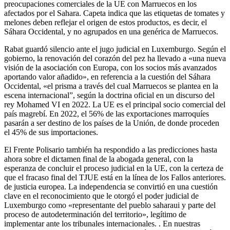
preocupaciones comerciales de la UE con Marruecos en los
afectados por el Sahara. Capeta indica que las etiquetas de tomates y
melones deben reflejar el origen de estos productos, es decir, el
Sáhara Occidental, y no agrupados en una genérica de Marruecos.
Rabat guardó silencio ante el jugo judicial en Luxemburgo. Según el
gobierno, la renovación del corazón del pez ha llevado a «una nueva
visión de la asociación con Europa, con los socios más avanzados
aportando valor añadido», en referencia a la cuestión del Sáhara
Occidental, «el prisma a través del cual Marruecos se plantea en la
escena internacional”, según la doctrina oficial en un discurso del
rey Mohamed VI en 2022. La UE es el principal socio comercial del
país magrebí. En 2022, el 56% de las exportaciones marroquíes
pasarán a ser destino de los países de la Unión, de donde proceden
el 45% de sus importaciones.
El Frente Polisario también ha respondido a las predicciones hasta
ahora sobre el dictamen final de la abogada general, con la
esperanza de concluir el proceso judicial en la UE, con la certeza de
que el fracaso final del TJUE está en la línea de los Fallos anteriores.
de justicia europea. La independencia se convirtió en una cuestión
clave en el reconocimiento que le otorgó el poder judicial de
Luxemburgo como «representante del pueblo saharaui y parte del
proceso de autodeterminación del territorio», legítimo de
implementar ante los tribunales internacionales. . En nuestras