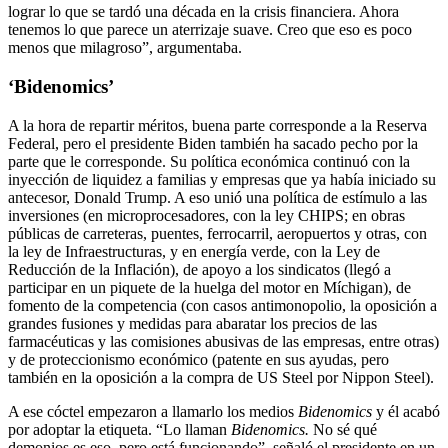
lograr lo que se tardó una década en la crisis financiera. Ahora
tenemos lo que parece un aterrizaje suave. Creo que eso es poco
menos que milagroso”, argumentaba.
‘Bidenomics’
A la hora de repartir méritos, buena parte corresponde a la Reserva
Federal, pero el presidente Biden también ha sacado pecho por la
parte que le corresponde. Su política económica continuó con la
inyección de liquidez a familias y empresas que ya había iniciado su
antecesor, Donald Trump. A eso unió una política de estímulo a las
inversiones (en microprocesadores, con la ley CHIPS; en obras
públicas de carreteras, puentes, ferrocarril, aeropuertos y otras, con
la ley de Infraestructuras, y en energía verde, con la Ley de
Reducción de la Inflación), de apoyo a los sindicatos (llegó a
participar en un piquete de la huelga del motor en Míchigan), de
fomento de la competencia (con casos antimonopolio, la oposición a
grandes fusiones y medidas para abaratar los precios de las
farmacéuticas y las comisiones abusivas de las empresas, entre otras)
y de proteccionismo económico (patente en sus ayudas, pero
también en la oposición a la compra de US Steel por Nippon Steel).
A ese cóctel empezaron a llamarlo los medios
Bidenomics
y él acabó
por adoptar la etiqueta. “Lo llaman
Bidenomics.
No sé qué
demonios es eso, pero está funcionando”, señaló el presidente en un