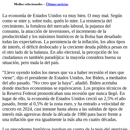
Medios relacionados –
Últimas noticias
La economía de Estados Unidos va muy bien. O muy mal. Según
como se mire y, sobre todo, quién lo mire. La resistencia del
crecimiento, la fortaleza del mercado laboral, la pujanza del
consumo, la atracción de inversiones, el incremento de la
productividad y los máximos históricos de la Bolsa han desafiado
todas las expectativas. La persistencia de la inflación, los altos tipos
de interés, el déficit desbocado y la creciente deuda pública pesan en
el otro lado de la balanza. En año electoral, la percepción de los
ciudadanos es también paradójica: la mayoría considera buena su
situación, pero mala la del país.
“Llevo oyendo todos los meses que va a haber recesión el mes que
viene”, dijo el presidente de Estados Unidos, Joe Biden, a mediados
del año pasado. “No creo que la haya”, añadió. Biden acertaba
donde muchos economistas se equivocaron. Los propios técnicos de
la Reserva Federal pronosticaban una recesión que nunca llegó. En
lugar de ello, la economía de Estados Unidos creció un 2,5% el año
pasado, frente al 0,5% de la zona euro, y ha entrado a velocidad de
crucero en 2024, casi inmune hasta ahora a las subidas de tipos de
interés más agresivas desde la década de 1980 para hacer frente a
una inflación que era igualmente la más alta en cuatro décadas.
Los precedentes históricos jugaban en contra de la tesis del aterrizaje