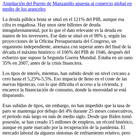
Ampliación del Puerto de Manzanillo apuesta al comercio global en
medio de los aranceles
La deuda pública bruta se situó en el 121% del PIB, aunque esa
cifra es engañosa. Hay unos siete billones de deuda
intragubernamental, por lo que el dato relevante es la deuda en
manos de los inversores. Ese dato se situó en el 98% y, según las
proyecciones de la Oficina Presupuestaria del Congreso, un
organismo independiente, amenaza con superar antes del final de la
década el máximo histórico: el 106% del PIB de 1946, después del
esfuerzo que supuso la Segunda Guerra Mundial. Estaba en un sano
35% en 2007, antes de la crisis financiera.
Los tipos de interés, mientras, han subido desde un nivel cercano a
cero hasta el 5,25%-5,5%. Eso impacta de lleno en el coste de las
nuevas hipotecas, con lo que dificulta el acceso a la vivienda, y
encarece la financiación de consumo, donde la morosidad se está
disparando.
Esas subidas de tipos, sin embargo, no han impedido que la tasa de
paro se mantenga por debajo del 4% durante 25 meses consecutivos,
el periodo más largo en más de medio siglo. Desde que Biden tomó
posesión, se han creado 15 millones de empleos, un récord histórico,
aunque en parte marcado por la recuperación de la pandemia. El
mercado laboral da algunos síntomas de enfriamiento relativo, pero