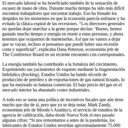
El mercado laboral se ha beneficiado también de la sensación de
escasez de mano de obra. Durante mucho tiempo ha sido más difícil
encontrar trabajadores que encontrar trabajo. Eso ha frenado los
despidos en los momentos en que la economía parecía enfriarse y ha
evitado la clásica espiral de las recesiones. “Los directores generales
no querían dejar marchar a la gente porque decían: ‘Bueno, hemos
gastado mucho tiempo y energía en reunir a estas personas, y ahora
tenemos que ocuparnos de mantenerlas. Así que no vamos a dejar
que se vayan, incluso si pensamos que puede haber una recesión
corta y superficial”, explicaba Dana Peterson, economista jefe de
The Conference Board en un reciente encuentro con corresponsales.
La energía también ha contribuido a la fortaleza del crecimiento.
Exprimiendo sus yacimientos de esquisto mediante la fragmentación
hidráulica
(fracking),
Estados Unidos ha batido récords de
producción de petróleo y de exportaciones de gas natural licuado, lo
que ha mejorado su balanza comercial. El bajo precio del gas en el
mercado interior ha abaratado costes industriales.
A todo eso se suma una política de incentivos fiscales que aún tiene
mucho que dar de sí, pero que ya se deja notar. Mark Zandy,
economista jefe de Moody’s Analitycs, el servicio de estudios de la
agencia de calificación, daba desde Nueva York el mes pasado
algunas cifras: “Si nos remontamos a antes de la pandemia, los
fabricantes de Estados Unidos invertían aproximadamente 75.000