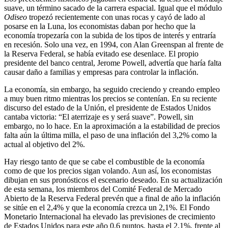
suave, un término sacado de la carrera espacial. Igual que el módulo
Odiseo
tropezó recientemente con unas rocas y cayó de lado al
posarse en la Luna, los economistas daban por hecho que la
economía tropezaría con la subida de los tipos de interés y entraría
en recesión. Solo una vez, en 1994, con Alan Greenspan al frente de
la Reserva Federal, se había evitado ese desenlace. El propio
presidente del banco central, Jerome Powell, advertía que haría falta
causar daño a familias y empresas para controlar la inflación.
La economía, sin embargo, ha seguido creciendo y creando empleo
a muy buen ritmo mientras los precios se contenían. En su reciente
discurso del estado de la Unión, el presidente de Estados Unidos
cantaba victoria: “El aterrizaje es y será suave”. Powell, sin
embargo, no lo hace. En la aproximación a la estabilidad de precios
falta aún la última milla, el paso de una inflación del 3,2% como la
actual al objetivo del 2%.
Hay riesgo tanto de que se cabe el combustible de la economía
como de que los precios sigan volando. Aun así, los economistas
dibujan en sus pronósticos el escenario deseado. En su actualización
de esta semana, los miembros del Comité Federal de Mercado
Abierto de la Reserva Federal prevén que a final de año la inflación
se sitúe en el 2,4% y que la economía crezca un 2,1%. El Fondo
Monetario Internacional ha elevado las previsiones de crecimiento
de Estados Unidos para este año 0,6 puntos, hasta el 2,1%, frente al