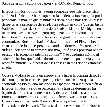
0,9% de la zona euro y de Japón y el 0,6% del Reino Unido.
Estados Unidos no solo es la gran economía que más crece, sino
también la única que ha recuperado la tendencia interrumpida por la
pandemia. “Imagina que te hubieras dormido a finales de 2019 y te
despertaras a principios de 2024. Has estado en coma”, decía Justin
Wolfers, profesor de economía de la Universidad de Míchigan, en
un reciente acto en Washington organizado por la Brookings
Institution. “Lo primero que haces es preguntar por las estadísticas
económicas. Bueno, lo haría. Y descubrirías que el PIB, de hecho,
es más alto de lo que esperabas cuando te dormiste. Y entonces le
dirías al celador de tu coma: ‘Dios mío, ¿qué cosas positivas le han
pasado a la economía mientras dormía?’ Y te quedarías atónito al
saber, de hecho, que habías dormido durante una pandemia y una
recesión mundial. Y a pesar de esas cosas estamos donde estamos”,
añadía.
Quizá a Wolfers le daría un ataque al ir a hacer la compra después
del coma, pero lo cierto es que hay cierto consenso en que la
economía ha ido mucho mejor de lo esperado. “La recuperación de
Estados Unidos ha sido espectacular y la tasa de desempleo ha
bajado de forma realmente brusca”, decía en el mismo acto Jason
Furman, exdirector del Consejo Económico Nacional de la Casa
Blanca con el presidente Barack Obama y profesor de la
Universidad de Harvard. “Se ha tardado meses o un año o dos en