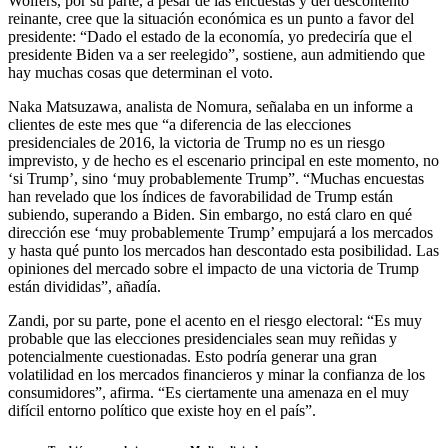
Wolfers, por su parte, a pesar de las encuestas y del descontento
reinante, cree que la situación económica es un punto a favor del
presidente: “Dado el estado de la economía, yo predeciría que el
presidente Biden va a ser reelegido”, sostiene, aun admitiendo que
hay muchas cosas que determinan el voto.
Naka Matsuzawa, analista de Nomura, señalaba en un informe a
clientes de este mes que “a diferencia de las elecciones
presidenciales de 2016, la victoria de Trump no es un riesgo
imprevisto, y de hecho es el escenario principal en este momento, no
‘si Trump’, sino ‘muy probablemente Trump”. “Muchas encuestas
han revelado que los índices de favorabilidad de Trump están
subiendo, superando a Biden. Sin embargo, no está claro en qué
dirección ese ‘muy probablemente Trump’ empujará a los mercados
y hasta qué punto los mercados han descontado esta posibilidad. Las
opiniones del mercado sobre el impacto de una victoria de Trump
están divididas”, añadía.
Zandi, por su parte, pone el acento en el riesgo electoral: “Es muy
probable que las elecciones presidenciales sean muy reñidas y
potencialmente cuestionadas. Esto podría generar una gran
volatilidad en los mercados financieros y minar la confianza de los
consumidores”, afirma. “Es ciertamente una amenaza en el muy
difícil entorno político que existe hoy en el país”.