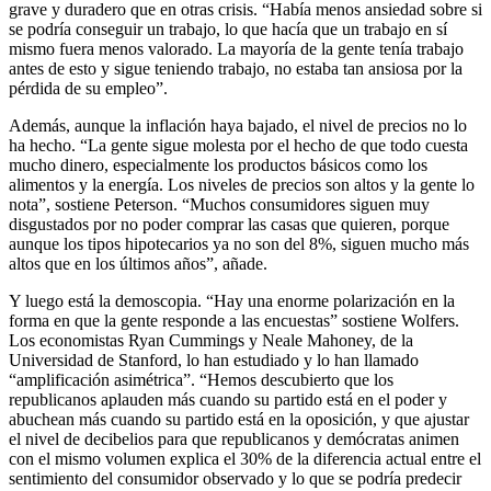
grave y duradero que en otras crisis. “Había menos ansiedad sobre si
se podría conseguir un trabajo, lo que hacía que un trabajo en sí
mismo fuera menos valorado. La mayoría de la gente tenía trabajo
antes de esto y sigue teniendo trabajo, no estaba tan ansiosa por la
pérdida de su empleo”.
Además, aunque la inflación haya bajado, el nivel de precios no lo
ha hecho. “La gente sigue molesta por el hecho de que todo cuesta
mucho dinero, especialmente los productos básicos como los
alimentos y la energía. Los niveles de precios son altos y la gente lo
nota”, sostiene Peterson. “Muchos consumidores siguen muy
disgustados por no poder comprar las casas que quieren, porque
aunque los tipos hipotecarios ya no son del 8%, siguen mucho más
altos que en los últimos años”, añade.
Y luego está la demoscopia. “Hay una enorme polarización en la
forma en que la gente responde a las encuestas” sostiene Wolfers.
Los economistas Ryan Cummings y Neale Mahoney, de la
Universidad de Stanford, lo han estudiado y lo han llamado
“amplificación asimétrica”. “Hemos descubierto que los
republicanos aplauden más cuando su partido está en el poder y
abuchean más cuando su partido está en la oposición, y que ajustar
el nivel de decibelios para que republicanos y demócratas animen
con el mismo volumen explica el 30% de la diferencia actual entre el
sentimiento del consumidor observado y lo que se podría predecir