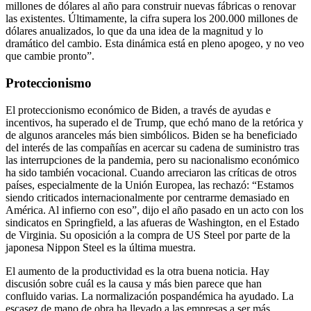
millones de dólares al año para construir nuevas fábricas o renovar
las existentes. Últimamente, la cifra supera los 200.000 millones de
dólares anualizados, lo que da una idea de la magnitud y lo
dramático del cambio. Esta dinámica está en pleno apogeo, y no veo
que cambie pronto”.
Proteccionismo
El proteccionismo económico de Biden, a través de ayudas e
incentivos, ha superado el de Trump, que echó mano de la retórica y
de algunos aranceles más bien simbólicos. Biden se ha beneficiado
del interés de las compañías en acercar su cadena de suministro tras
las interrupciones de la pandemia, pero su nacionalismo económico
ha sido también vocacional. Cuando arreciaron las críticas de otros
países, especialmente de la Unión Europea, las rechazó: “Estamos
siendo criticados internacionalmente por centrarme demasiado en
América. Al infierno con eso”, dijo el año pasado en un acto con los
sindicatos en Springfield, a las afueras de Washington, en el Estado
de Virginia. Su oposición a la compra de US Steel por parte de la
japonesa Nippon Steel es la última muestra.
El aumento de la productividad es la otra buena noticia. Hay
discusión sobre cuál es la causa y más bien parece que han
confluido varias. La normalización pospandémica ha ayudado. La
escasez de mano de obra ha llevado a las empresas a ser más