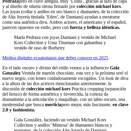
Pedraza
pero en clave antigua, muy ‘Lolita’, gracias al lazo de capa
y al diseño de silueta sirena firmado por
colección michael kors
.
Las joyas (collar y anillos en oro blanco y diamantes, de la colección
de Alta Joyería titulada ‘Eden’, de Damiani) ayudan a mostrarse
como una auténtica diva. Ambos actores, el americano y el español,
parecen opuestos en estilo, pero con
fuerza y ​​belleza idénticas.
María Pedraza con joyas Damiani y vestido de Michael
Kors Collection y Uma Thurman con gabardina y
vestido de raso de Burberry
Medios digitales ecuatorianos que debes conocer en 2025
En el lado oscuro y divino del estilo vemos a la influencer
Gala
González
Vestida de marrón chocolate, esta vez y la próxima seré el
nuevo negro, con lentes cuidadosamente escogidos. Un look de diva
a la altura de las dos actrices mencionadas anteriormente. la
discusión de
colección michael kors
Practica cropping (separación
del lienzo) de forma asimétrica y favorecida, la corteza da
dramatismo a la articulación y maquillaje, con un labio oscuro, una
modernidad que busca
morticia
pero mejor, más fascinante,
en clave
2.0 y fashionista.
Gala González, luciendo un vestido Michael Kors
Collection y anillos ‘Mimosa’ de diamantes blancos y
marrones, de la colección Alta Joyería de Damiani.