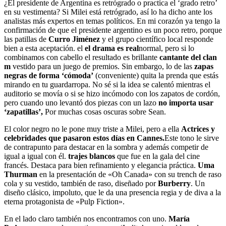
¿El presidente de Argentina es retrógrado o practica el ‘grado retro’
en su vestimenta? Si Milei está retrógrado, así lo ha dicho ante los
analistas más expertos en temas políticos. En mi corazón ya tengo la
confirmación de que el presidente argentino es un poco retro, porque
las patillas de
Curro Jiménez
y el grupo científico local responde
bien a esta aceptación. el
el drama es real
normal, pero si lo
combinamos con cabello el resultado es brillante
cantante del clan
m
vestido para un juego de premios. Sin embargo, lo de las
zapas
negras de forma ‘cómoda’
(conveniente) quita la prenda que estás
mirando en tu guardarropa. No sé si la idea se calentó mientras el
auditorio se movía o si se hizo incómodo con los zapatos de cordón,
pero cuando uno levantó dos piezas con un lazo
no importa usar
‘zapatillas’,
Por muchas cosas oscuras sobre Sean.
El color negro no le pone muy triste a Milei, pero a ella
Actrices y
celebridades que pasaron estos días en Cannes.
Este tono le sirve
de contrapunto para destacar en la sombra y además competir de
igual a igual con él.
trajes blancos
que fue en la gala del cine
francés. Destaca para bien refinamiento y elegancia práctica.
Uma
Thurman
en la presentación de «Oh Canada» con su trench de raso
cola y su vestido, también de raso, diseñado por
Burberry
. Un
diseño clásico, impoluto, que le da una presencia regia y de diva a la
eterna protagonista de «Pulp Fiction».
En el lado claro también nos encontramos con uno.
María