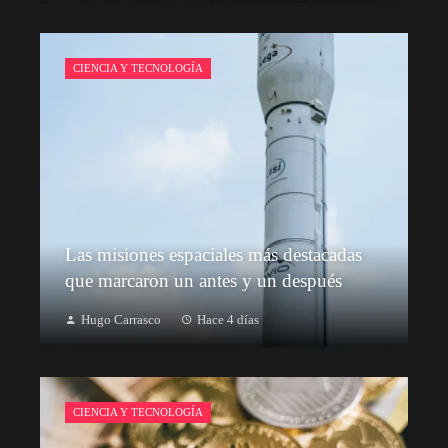
CIENCIA Y TECNOLOGÍA
Las misiones espaciales más destacadas
que marcaron un antes y un después
Hugo Carrasco
Hace 4 días
CIENCIA Y TECNOLOGÍA