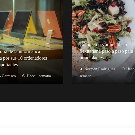
Cómo empezar una dieta
flexitariana paso a paso para
oria de la informática
principiantes
a por sus 10 ordenadores
portantes
Norman Rodriguez
Hace
 Carrasco
Hace 1 semana
semana