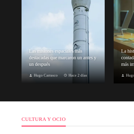
Las misiones espaciales más
La hist
destacadas que marcaron un antes y
contad
un después
más im
Hugo Carrasco
Hace 2 días
Hugo
CULTURA Y OCIO