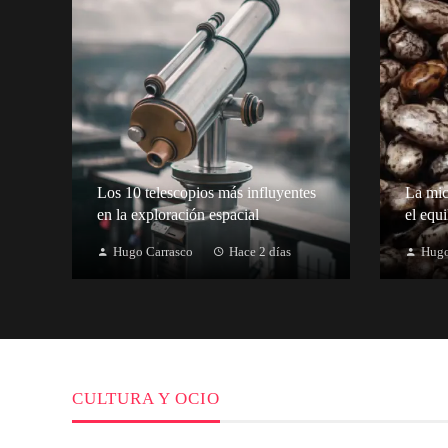
Los 10 telescopios más influyentes
La micr
en la exploración espacial
el equi
Hugo Carrasco
Hace 2 días
Hugo
CULTURA Y OCIO