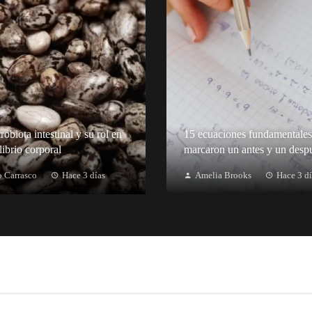
obiota intestinal y su rol en
15 ecuaciones fundamentales
librio corporal
marcaron un antes y un desp
 Carrasco
Hace 3 días
Amelia Brooks
Hace 3 dí