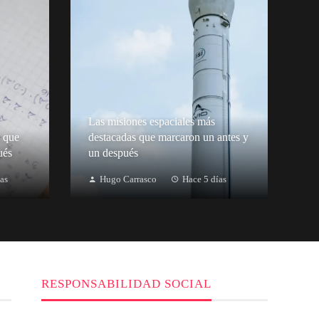
Las misiones espaciales más
 que
destacadas que marcaron un antes y
ués
un después
as
Hugo Carrasco
Hace 5 días
RESPONSABILIDAD SOCIAL