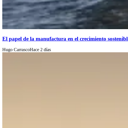
El papel de la manufactura en el crecimiento sostenibl
Hugo Carrasco
Hace 2 días