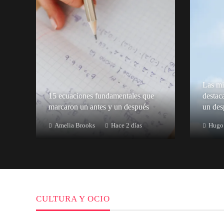
Las mi
15 ecuaciones fundamentales que
destac
marcaron un antes y un después
un des
Amelia Brooks
Hace 2 días
Hugo 
CULTURA Y OCIO