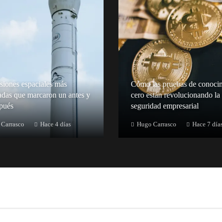
siones espaciales más
Cómo las pruebas de conoci
adas que marcaron un antes y
cero están revolucionando la
pués
seguridad empresarial
Carrasco
Hace 4 días
Hugo Carrasco
Hace 7 día