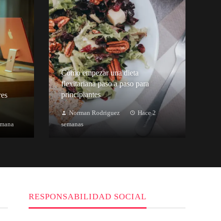
Cómo empezar una dieta
flexitariana paso a paso para
principiantes
res
Norman Rodriguez
Hace 2
emana
semanas
RESPONSABILIDAD SOCIAL