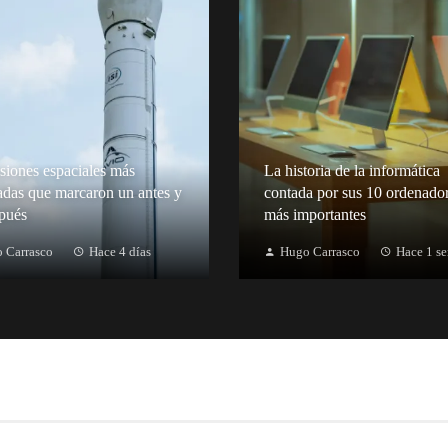
siones espaciales más
La historia de la informática
adas que marcaron un antes y
contada por sus 10 ordenado
pués
más importantes
 Carrasco
Hace 4 días
Hugo Carrasco
Hace 1 s