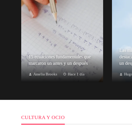
Las mi
15 ecuaciones fundamentales que
destac
marcaron un antes y un después
un des
Amelia Brooks
Hace 1 día
Hugo
CULTURA Y OCIO