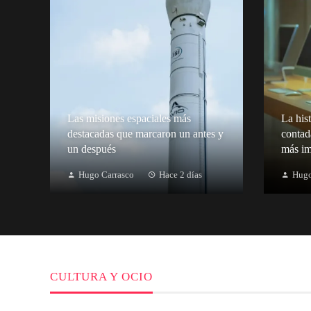
Las misiones espaciales más
La hist
destacadas que marcaron un antes y
contad
un después
más im
Hugo Carrasco
Hace 2 días
Hugo
CULTURA Y OCIO