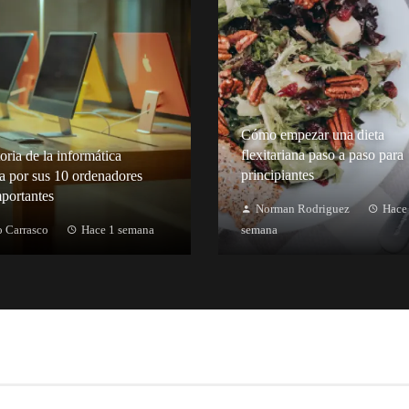
Cómo empezar una dieta
flexitariana paso a paso para
oria de la informática
principiantes
a por sus 10 ordenadores
portantes
Norman Rodriguez
Hace
 Carrasco
Hace 1 semana
semana