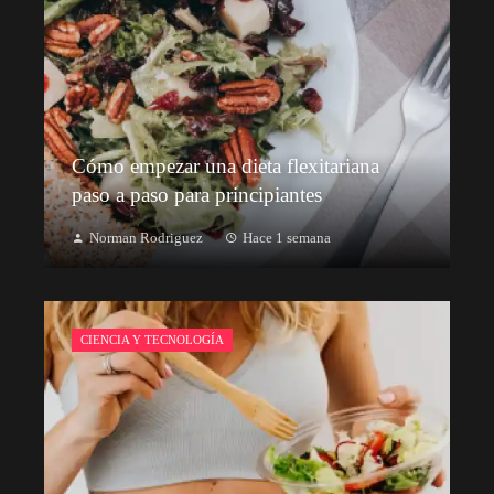
Cómo empezar una dieta flexitariana
paso a paso para principiantes
Norman Rodriguez
Hace 1 semana
CIENCIA Y TECNOLOGÍA