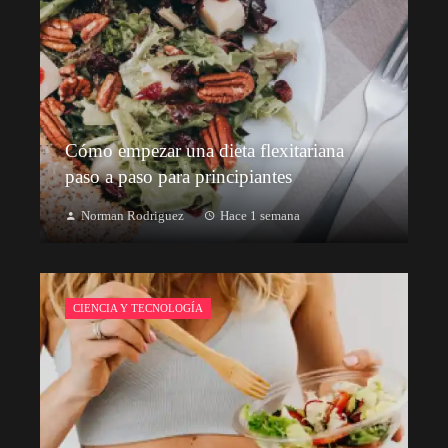
Cómo empezar una dieta flexitariana
paso a paso para principiantes
Norman Rodriguez
Hace 1 semana
CIENCIA Y TECNOLOGÍA