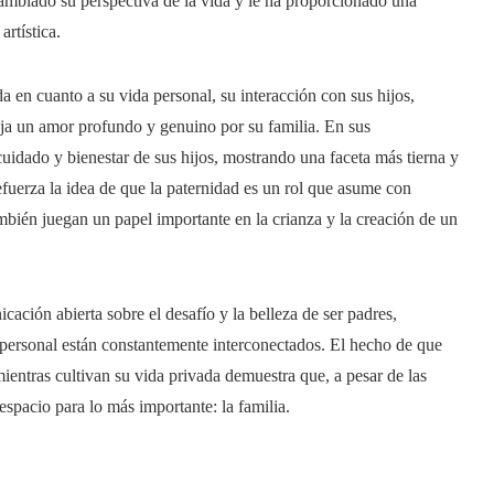
cambiado su perspectiva de la vida y le ha proporcionado una
artística.
 cuanto a su vida personal, su interacción con sus hijos,
leja un amor profundo y genuino por su familia. En sus
cuidado y bienestar de sus hijos, mostrando una faceta más tierna y
fuerza la idea de que la paternidad es un rol que asume con
bién juegan un papel importante en la crianza y la creación de un
cación abierta sobre el desafío y la belleza de ser padres,
 personal están constantemente interconectados. El hecho de que
ntras cultivan su vida privada demuestra que, a pesar de las
spacio para lo más importante: la familia.