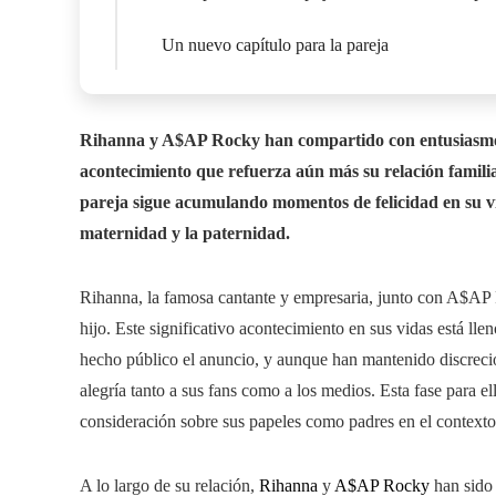
Un nuevo capítulo para la pareja
Rihanna y A$AP Rocky han compartido con entusiasmo la
acontecimiento que refuerza aún más su relación familiar
pareja sigue acumulando momentos de felicidad en su vi
maternidad y la paternidad.
Rihanna, la famosa cantante y empresaria, junto con A$AP R
hijo. Este significativo acontecimiento en sus vidas está ll
hecho público el anuncio, y aunque han mantenido discreción
alegría tanto a sus fans como a los medios. Esta fase para e
consideración sobre sus papeles como padres en el contexto 
A lo largo de su relación,
Rihanna
y
A$AP Rocky
han sido 