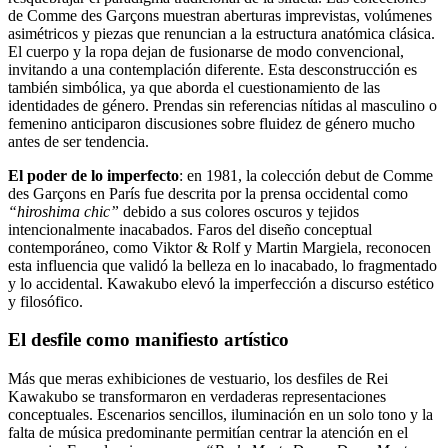
de Comme des Garçons muestran aberturas imprevistas, volúmenes
asimétricos y piezas que renuncian a la estructura anatómica clásica.
El cuerpo y la ropa dejan de fusionarse de modo convencional,
invitando a una contemplación diferente. Esta desconstrucción es
también simbólica, ya que aborda el cuestionamiento de las
identidades de género. Prendas sin referencias nítidas al masculino o
femenino anticiparon discusiones sobre fluidez de género mucho
antes de ser tendencia.
El poder de lo imperfecto
: en 1981, la colección debut de Comme
des Garçons en París fue descrita por la prensa occidental como
“hiroshima chic”
debido a sus colores oscuros y tejidos
intencionalmente inacabados. Faros del diseño conceptual
contemporáneo, como Viktor & Rolf y Martin Margiela, reconocen
esta influencia que validó la belleza en lo inacabado, lo fragmentado
y lo accidental. Kawakubo elevó la imperfección a discurso estético
y filosófico.
El desfile como manifiesto artístico
Más que meras exhibiciones de vestuario, los desfiles de Rei
Kawakubo se transformaron en verdaderas representaciones
conceptuales. Escenarios sencillos, iluminación en un solo tono y la
falta de música predominante permitían centrar la atención en el