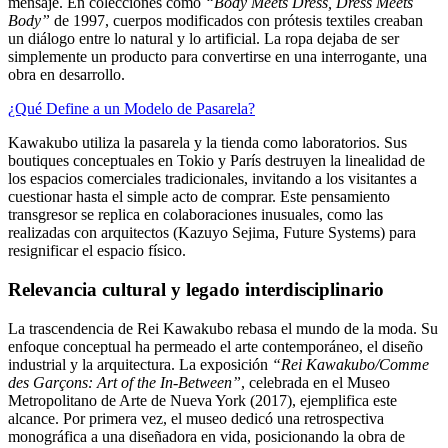
mensaje. En colecciones como
“Body Meets Dress, Dress Meets
Body”
de 1997, cuerpos modificados con prótesis textiles creaban
un diálogo entre lo natural y lo artificial. La ropa dejaba de ser
simplemente un producto para convertirse en una interrogante, una
obra en desarrollo.
¿Qué Define a un Modelo de Pasarela?
Kawakubo utiliza la pasarela y la tienda como laboratorios. Sus
boutiques conceptuales en Tokio y París destruyen la linealidad de
los espacios comerciales tradicionales, invitando a los visitantes a
cuestionar hasta el simple acto de comprar. Este pensamiento
transgresor se replica en colaboraciones inusuales, como las
realizadas con arquitectos (Kazuyo Sejima, Future Systems) para
resignificar el espacio físico.
Relevancia cultural y legado interdisciplinario
La trascendencia de Rei Kawakubo rebasa el mundo de la moda. Su
enfoque conceptual ha permeado el arte contemporáneo, el diseño
industrial y la arquitectura. La exposición
“Rei Kawakubo/Comme
des Garçons: Art of the In-Between”
, celebrada en el Museo
Metropolitano de Arte de Nueva York (2017), ejemplifica este
alcance. Por primera vez, el museo dedicó una retrospectiva
monográfica a una diseñadora en vida, posicionando la obra de