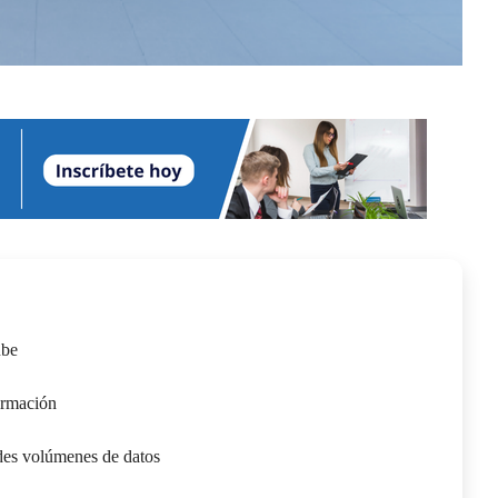
ube
formación
ndes volúmenes de datos