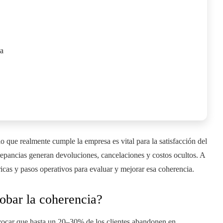
ia
o que realmente cumple la empresa es vital para la satisfacción del
screpancias generan devoluciones, cancelaciones y costos ocultos. A
icas y pasos operativos para evaluar y mejorar esa coherencia.
robar la coherencia?
vocar que hasta un 20–30% de los clientes abandonen en