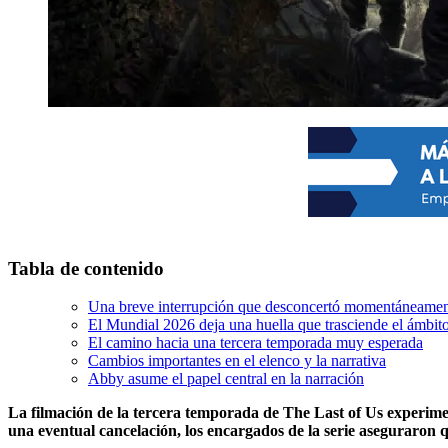
Tabla de contenido
Una breve interrupción que desconcertó momentáneament
El Mundial 2026 deja una huella que trasciende el ámbit
El camino hacia una tercera temporada muy esperada
Cambios importantes en el elenco y la narrativa
Abby asume el papel central en la narración
La filmación de la tercera temporada de The Last of Us experime
una eventual cancelación, los encargados de la serie aseguraron q