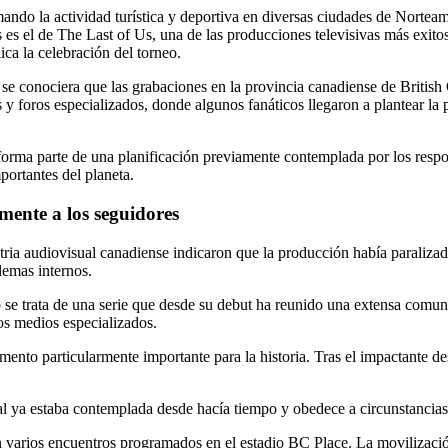
ando la actividad turística y deportiva en diversas ciudades de Nortea
 es el de The Last of Us, una de las producciones televisivas más exito
ca la celebración del torneo.
ue se conociera que las grabaciones en la provincia canadiense de Britis
 y foros especializados, donde algunos fanáticos llegaron a plantear la
orma parte de una planificación previamente contemplada por los respons
ortantes del planeta.
ente a los seguidores
tria audiovisual canadiense indicaron que la producción había paraliza
lemas internos.
o se trata de una serie que desde su debut ha reunido una extensa comu
los medios especializados.
nto particularmente importante para la historia. Tras el impactante de
al ya estaba contemplada desde hacía tiempo y obedece a circunstancias
 varios encuentros programados en el estadio BC Place. La movilización 