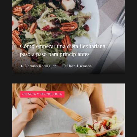
Cómo empezar una dieta flexitariana
paso a paso para principiantes
Norman Rodriguez
Hace 1 semana
CIENCIA Y TECNOLOGÍA