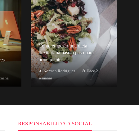
Cómo empezar una dieta
flexitariana paso a paso para
principiantes
res
Norman Rodriguez
Hace 2
emana
semanas
RESPONSABILIDAD SOCIAL