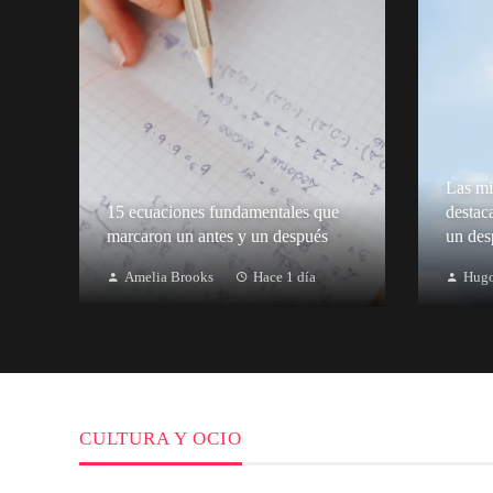
Las mi
15 ecuaciones fundamentales que
destac
marcaron un antes y un después
un des
Amelia Brooks
Hace 1 día
Hugo
CULTURA Y OCIO