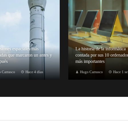
siones espaciales más
La historia de la informática
adas que marcaron un antes y
contada por sus 10 ordenado
pués
más importantes
 Carrasco
Hace 4 días
Hugo Carrasco
Hace 1 s