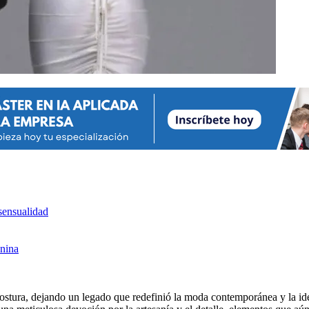
 sensualidad
enina
a costura, dejando un legado que redefinió la moda contemporánea y la 