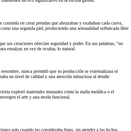
mantienen un eco significativo en la escena global.
e consistía en crear prendas que abrazaban y exaltaban cada curva,
an como una segunda piel, produciendo una sensualidad sofisticada libre
ue sus creaciones ofrecían seguridad y poder. En sus palabras, “no
ra ensalzar, en vez de ocultar, lo natural.
e renombre, nunca permitió que su producción se externalizara ni
izaba un nivel de calidad y una atención minuciosa al detalle
toria exploró materiales inusuales como la malla metálica o el
onvergen el arte y una moda funcional.
ones solo cuando las consideraba listas, sin atender a las fechas