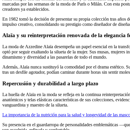
marcadas por las semanas de la moda de París o Milán. Con esta postu
creadores ya establecidos.
En 1982 tomó la decisión de presentar su propia colección tras años de
impulso creativo, consolidando su prestigio como diseñador de diseñad
Alaïa y su reinterpretación renovada de la elegancia 
La moda de Azzedine Alaïa desempeña un papel esencial en la transform
optó por seguir exaltando la silueta de la mujer. Sus musas, mujeres 
dinamismo y diversidad a las pasarelas de todo el mundo.
Además, Alaïa nunca sustituyó la comodidad por el drama estético. Su
tras un desfile agotador, podían caminar durante horas sin sentir moles
Repercusión y durabilidad a largo plazo
La huella de Alaïa en la moda se refleja en la continua reinterpret
anatómicos y telas elásticas características de sus colecciones, evid
vanguardista y maestro de la silueta.
La importancia de la nutrición para la salud y longevidad de las masc
Su presencia en el guardarropa de personalidades emblemáticas —que
vez esculpida, refinada y confortable.