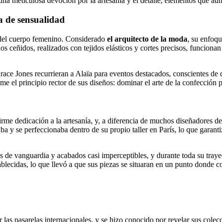
a meticulosa devoción por la artesanía y el detalle, elementos que aún 
a de sensualidad
a del cuerpo femenino. Considerado
el arquitecto de la moda
, su enfoqu
dos ceñidos, realizados con tejidos elásticos y cortes precisos, funcion
e Jones recurrieran a Alaïa para eventos destacados, conscientes de q
me el principio rector de sus diseños: dominar el arte de la confección pa
firme dedicación a la artesanía, y, a diferencia de muchos diseñadores d
ba y se perfeccionaba dentro de su propio taller en París, lo que garant
s de vanguardia y acabados casi imperceptibles, y durante toda su trayec
blecidas, lo que llevó a que sus piezas se situaran en un punto donde c
as pasarelas internacionales, y se hizo conocido por revelar sus colecci