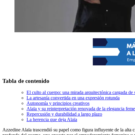
Tabla de contenido
El culto al cuerpo: una mirada arquitectónica cargada de
La artesanía convertida en una expresión rotunda
Autonomía y principios creativos
Alaïa y su reinterpretación renovada de la elegancia fem
Repercusión y durabilidad a largo plazo
La herencia que deja Alaïa
Azzedine Alaïa trascendió su papel como figura influyente de la alt