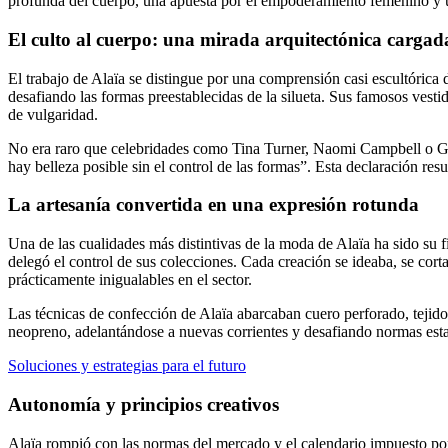
profunda del cuerpo, una apuesta por el empoderamiento femenino y un
El culto al cuerpo: una mirada arquitectónica cargad
El trabajo de Alaïa se distingue por una comprensión casi escultóric
desafiando las formas preestablecidas de la silueta. Sus famosos vesti
de vulgaridad.
No era raro que celebridades como Tina Turner, Naomi Campbell o Grac
hay belleza posible sin el control de las formas”. Esta declaración resu
La artesanía convertida en una expresión rotunda
Una de las cualidades más distintivas de la moda de Alaïa ha sido su 
delegó el control de sus colecciones. Cada creación se ideaba, se corta
prácticamente inigualables en el sector.
Las técnicas de confección de Alaïa abarcaban cuero perforado, tejido
neopreno, adelantándose a nuevas corrientes y desafiando normas esta
Soluciones y estrategias para el futuro
Autonomía y principios creativos
Alaïa rompió con las normas del mercado y el calendario impuesto por l