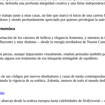
ra, defendía una profunda integridad creativa y una firme independenci
 trabajo junto a otras casas, un hito que marcó el inicio de una carrera
ores y siendo profundamente apreciado por quienes privilegian la auten
femenina
ación de los cánones de belleza y elegancia femenina, y mientras la in
influyentes y muy distintas —desde la energía arrolladora de Naomi Cam
s piezas, aunque impactantes visualmente, estaban pensadas también pa
tia alguna son testimonio de esa búsqueda infatigable de equilibrio.
ación de sus códigos por nuevos diseñadores y casas de moda contempor
enciando la vigencia de su estética. Además, museos de todo el mundo d
otas
 abarcan desde la realeza europea hasta celebridades de Hollywood— d