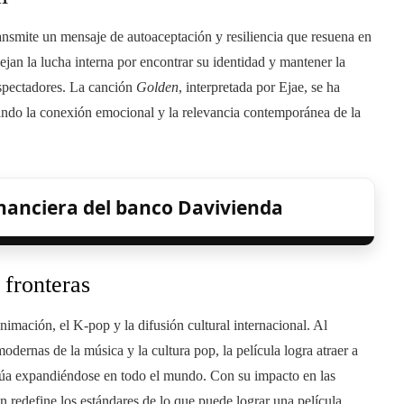
ansmite un mensaje de autoaceptación y resiliencia que resuena en
lejan la lucha interna por encontrar su identidad y mantener la
spectadores. La canción
Golden
, interpretada por Ejae, se ha
ndo la conexión emocional y la relevancia contemporánea de la
inanciera del banco Davivienda
 fronteras
nimación, el K-pop y la difusión cultural internacional. Al
dernas de la música y la cultura pop, la película logra atraer a
núa expandiéndose en todo el mundo. Con su impacto en las
ón redefine los estándares de lo que puede lograr una película