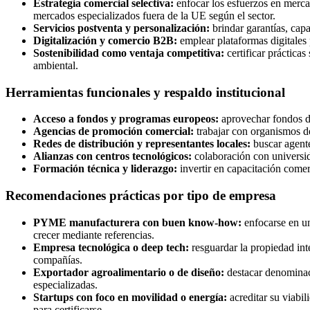
Estrategia comercial selectiva:
enfocar los esfuerzos en mercad
mercados especializados fuera de la UE según el sector.
Servicios postventa y personalización:
brindar garantías, cap
Digitalización y comercio B2B:
emplear plataformas digitales 
Sostenibilidad como ventaja competitiva:
certificar práctica
ambiental.
Herramientas funcionales y respaldo institucional
Acceso a fondos y programas europeos:
aprovechar fondos de
Agencias de promoción comercial:
trabajar con organismos de
Redes de distribución y representantes locales:
buscar agente
Alianzas con centros tecnológicos:
colaboración con universid
Formación técnica y liderazgo:
invertir en capacitación comer
Recomendaciones prácticas por tipo de empresa
PYME manufacturera con buen know‑how:
enfocarse en un
crecer mediante referencias.
Empresa tecnológica o deep tech:
resguardar la propiedad int
compañías.
Exportador agroalimentario o de diseño:
destacar denominaci
especializadas.
Startups con foco en movilidad o energía:
acreditar su viabil
para certificarse.