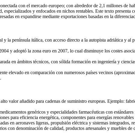
ctada con el mercado europeo; con alrededor de 2,1 millones de habita
d, especializados y enfocados en nichos rentables. Este texto presenta co
eresadas en expandirse mediante exportaciones basadas en la diferenciac
y la península itálica, con acceso directo a la autopista adriática y al 
04 y adoptó la zona euro en 2007, lo cual disminuye los costes asocia
rada en ámbitos técnicos, con sólida formación en ingeniería y cienci
mente elevado en comparación con numerosos países vecinos (aproximada
.
alto valor añadido para cadenas de suministro europeas. Ejemplo: fabr
edicamentos genéricos y especialidades farmacéuticas con estándares re
ones para eficiencia energética, componentes para energías renovables 
das en aeronaves ligeras, propulsión eléctrica y sistemas integrados, r
ios con denominación de calidad, productos artesanales y muebles de di