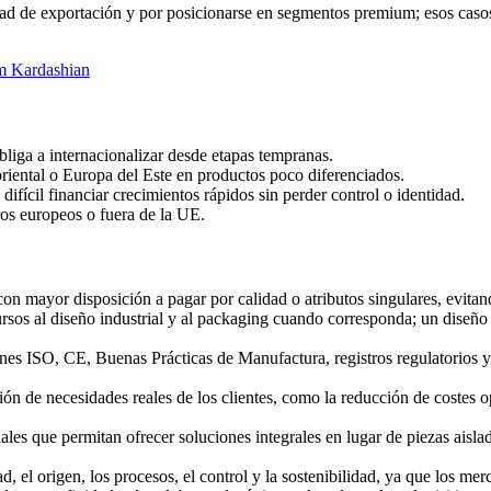
d de exportación y por posicionarse en segmentos premium; esos casos m
im Kardashian
 obliga a internacionalizar desde etapas tempranas.
oriental o Europa del Este en productos poco diferenciados.
fícil financiar crecimientos rápidos sin perder control o identidad.
ros europeos o fuera de la UE.
con mayor disposición a pagar por calidad o atributos singulares, evita
ursos al diseño industrial y al packaging cuando corresponda; un diseño
nes ISO, CE, Buenas Prácticas de Manufactura, registros regulatorios y a
ión de necesidades reales de los clientes, como la reducción de costes o
nales que permitan ofrecer soluciones integrales en lugar de piezas ais
dad, el origen, los procesos, el control y la sostenibilidad, ya que los