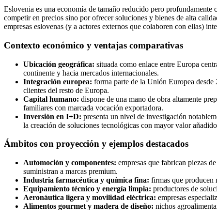
Eslovenia es una economía de tamaño reducido pero profundamente cone
competir en precios sino por ofrecer soluciones y bienes de alta calida
empresas eslovenas (y a actores externos que colaboren con ellas) int
Contexto económico y ventajas comparativas
Ubicación geográfica:
situada como enlace entre Europa central 
continente y hacia mercados internacionales.
Integración europea:
forma parte de la Unión Europea desde 20
clientes del resto de Europa.
Capital humano:
dispone de una mano de obra altamente prepa
familiares con marcada vocación exportadora.
Inversión en I+D:
presenta un nivel de investigación notable
la creación de soluciones tecnológicas con mayor valor añadido
Ámbitos con proyección y ejemplos destacados
Automoción y componentes:
empresas que fabrican piezas de 
suministran a marcas premium.
Industria farmacéutica y química fina:
firmas que producen m
Equipamiento técnico y energía limpia:
productores de soluci
Aeronáutica ligera y movilidad eléctrica:
empresas especializa
Alimentos gourmet y madera de diseño:
nichos agroalimentar