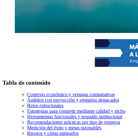
Tabla de contenido
Contexto económico y ventajas comparativas
Ámbitos con proyección y ejemplos destacados
Retos estructurales
Estrategias para competir mediante calidad y nicho
Herramientas funcionales y respaldo institucional
Recomendaciones prácticas por tipo de empresa
Medición del éxito y metas razonables
Riesgos y cómo mitigarlos