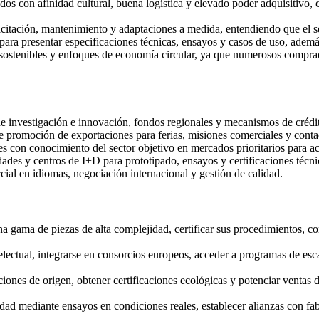
os con afinidad cultural, buena logística y elevado poder adquisitivo, 
acitación, mantenimiento y adaptaciones a medida, entendiendo que el se
para presentar especificaciones técnicas, ensayos y casos de uso, además 
s sostenibles y enfoques de economía circular, ya que numerosos compr
 investigación e innovación, fondos regionales y mecanismos de crédit
 promoción de exportaciones para ferias, misiones comerciales y contac
s con conocimiento del sector objetivo en mercados prioritarios para acel
ades y centros de I+D para prototipado, ensayos y certificaciones técni
cial en idiomas, negociación internacional y gestión de calidad.
a gama de piezas de alta complejidad, certificar sus procedimientos, co
electual, integrarse en consorcios europeos, acceder a programas de esca
ones de origen, obtener certificaciones ecológicas y potenciar ventas 
idad mediante ensayos en condiciones reales, establecer alianzas con fabr