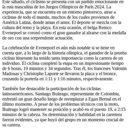
Este sábado, el ciclismo se presenta con un partido emocionante en
la ruta masculina de los Juegos Olímpicos de París 2024. La
experiencia, que se encuentra en un entorno pintoresco, atrae a
ciclistas de todo el mundo, muchos de los cuales provienen de
América Latina, donde aman el amor. El deporte se mezcla con la
cultura del remo y la playa. En esta ocasión, el belga Remco
Evenepoel se coronó como el gran ganador al alzarse con la medalla
de oro con una sorprendente actuación.
La celebración de Evenepoel es aún más notable si se tiene en
cuenta que, a lo largo de la historia olímpica, el ganador de la prueba
ciclista itinerante ha tenido tanta importancia como la carrera de un
individuo. El ciclista completó la etapa en un impresionante tiempo
de 6 horas, 19 minutos y 34 segundos. Tras él, los franceses Valentin
Madouas y Christophe Laporte se llevaron la placa y el bronce,
cruzando la portería en 1:11 y 1:16 minutos, respectivamente.
También fue destacable la participación de los ciclistas
latinoamericanos. Santiago Buitrago, representante de Colombia,
enfrentó un gran desafío luego de reemplazar a Egan Bernal en el
último momento. A pesar de los problemas técnicos con la moto,
Buitrago logró mantener su posición y acabó en el puesto 19, a 2:15
minutos de la cabeza. Su determinación y habilidad en la carretera
fueron evidentes, ya que huyó del grupo en un momento crucial de
su carrera.