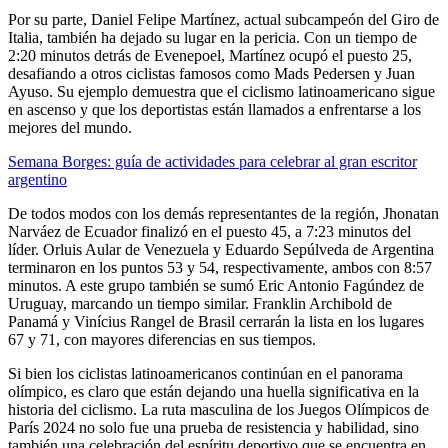
Por su parte, Daniel Felipe Martínez, actual subcampeón del Giro de
Italia, también ha dejado su lugar en la pericia. Con un tiempo de
2:20 minutos detrás de Evenepoel, Martínez ocupó el puesto 25,
desafiando a otros ciclistas famosos como Mads Pedersen y Juan
Ayuso. Su ejemplo demuestra que el ciclismo latinoamericano sigue
en ascenso y que los deportistas están llamados a enfrentarse a los
mejores del mundo.
Semana Borges: guía de actividades para celebrar al gran escritor
argentino
De todos modos con los demás representantes de la región, Jhonatan
Narváez de Ecuador finalizó en el puesto 45, a 7:23 minutos del
líder. Orluis Aular de Venezuela y Eduardo Sepúlveda de Argentina
terminaron en los puntos 53 y 54, respectivamente, ambos con 8:57
minutos. A este grupo también se sumó Eric Antonio Fagúndez de
Uruguay, marcando un tiempo similar. Franklin Archibold de
Panamá y Vinícius Rangel de Brasil cerrarán la lista en los lugares
67 y 71, con mayores diferencias en sus tiempos.
Si bien los ciclistas latinoamericanos continúan en el panorama
olímpico, es claro que están dejando una huella significativa en la
historia del ciclismo. La ruta masculina de los Juegos Olímpicos de
París 2024 no solo fue una prueba de resistencia y habilidad, sino
también una celebración del espíritu deportivo que se encuentra en