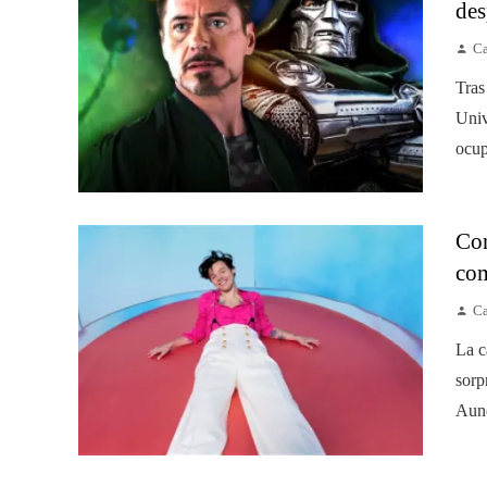
des
Ca
Tras
Univ
ocup
Con
com
Ca
La c
sorp
Aunq