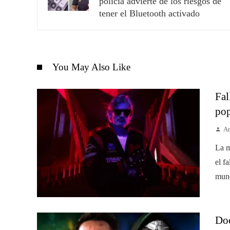
policía advierte de los riesgos de
tener el Bluetooth activado
You May Also Like
Fal
pop
Am
La m
el f
mund
Do