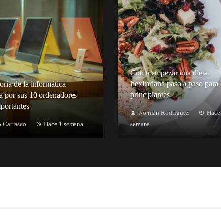
Cómo empezar una dieta
flexitariana paso a paso para
oria de la informática
principiantes
a por sus 10 ordenadores
portantes
Norman Rodriguez
Hace
 Carrasco
Hace 1 semana
semana