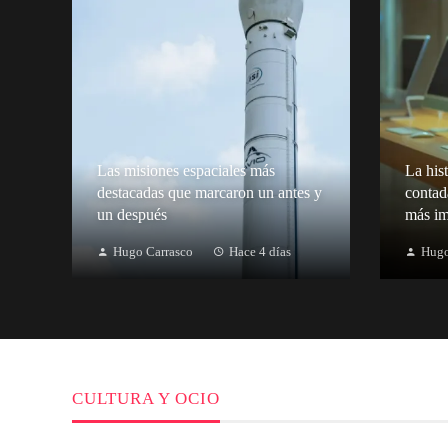
Las misiones espaciales más
La hist
destacadas que marcaron un antes y
contad
un después
más im
Hugo Carrasco
Hace 4 días
Hugo
CULTURA Y OCIO