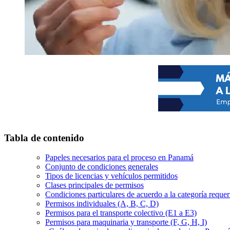
Tabla de contenido
Papeles necesarios para el proceso en Panamá
Conjunto de condiciones generales
Tipos de licencias y vehículos permitidos
Clases principales de permisos
Condiciones particulares de acuerdo a la categoría requer
Permisos individuales (A, B, C, D)
Permisos para el transporte colectivo (E1 a E3)
Permisos para maquinaria y transporte (F, G, H, I)