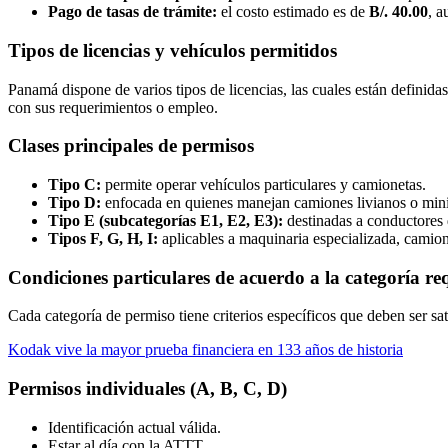
Pago de tasas de trámite:
el costo estimado es de
B/. 40.00
, a
Tipos de licencias y vehículos permitidos
Panamá dispone de varios tipos de licencias, las cuales están definida
con sus requerimientos o empleo.
Clases principales de permisos
Tipo C:
permite operar vehículos particulares y camionetas.
Tipo D:
enfocada en quienes manejan camiones livianos o min
Tipo E (subcategorías E1, E2, E3):
destinadas a conductores d
Tipos F, G, H, I:
aplicables a maquinaria especializada, camion
Condiciones particulares de acuerdo a la categoría re
Cada categoría de permiso tiene criterios específicos que deben ser s
Kodak vive la mayor prueba financiera en 133 años de historia
Permisos individuales (A, B, C, D)
Identificación actual válida.
Estar al día con la ATTT.