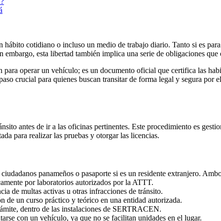
á?
á
bito cotidiano o incluso un medio de trabajo diario. Tanto si es para i
in embargo, esta libertad también implica una serie de obligaciones que
 para operar un vehículo; es un documento oficial que certifica las hab
so crucial para quienes buscan transitar de forma legal y segura por el 
nsito antes de ir a las oficinas pertinentes. Este procedimiento es gesti
tada para realizar las pruebas y otorgar las licencias.
 ciudadanos panameños o pasaporte si es un residente extranjero. Ambo
amente por laboratorios autorizados por la ATTT.
ia de multas activas u otras infracciones de tránsito.
ión de un curso práctico y teórico en una entidad autorizada.
trámite, dentro de las instalaciones de SERTRACEN.
tarse con un vehículo, ya que no se facilitan unidades en el lugar.