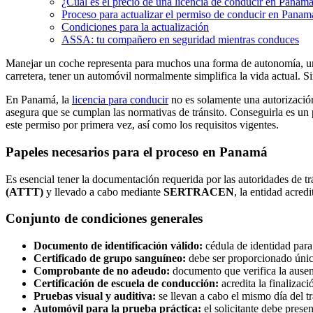
¿Cuál es el precio de una licencia de conducir en Panam
Proceso para actualizar el permiso de conducir en Panam
Condiciones para la actualización
ASSA: tu compañero en seguridad mientras conduces
Manejar un coche representa para muchos una forma de autonomía, un há
carretera, tener un automóvil normalmente simplifica la vida actual. S
En Panamá, la
licencia para conducir
no es solamente una autorización
asegura que se cumplan las normativas de tránsito. Conseguirla es un pa
este permiso por primera vez, así como los requisitos vigentes.
Papeles necesarios para el proceso en Panamá
Es esencial tener la documentación requerida por las autoridades de trá
(ATTT)
y llevado a cabo mediante
SERTRACEN
, la entidad acredi
Conjunto de condiciones generales
Documento de identificación válido:
cédula de identidad para
Certificado de grupo sanguíneo:
debe ser proporcionado únic
Comprobante de no adeudo:
documento que verifica la ausenc
Certificación de escuela de conducción:
acredita la finalizac
Pruebas visual y auditiva:
se llevan a cabo el mismo día del 
Automóvil para la prueba práctica:
el solicitante debe presen