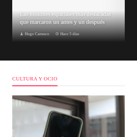
Las misiones espaciales más destacadas
que marcaron un antes y un después
Hugo Carrasco
Hace 5 días
CULTURA Y OCIO