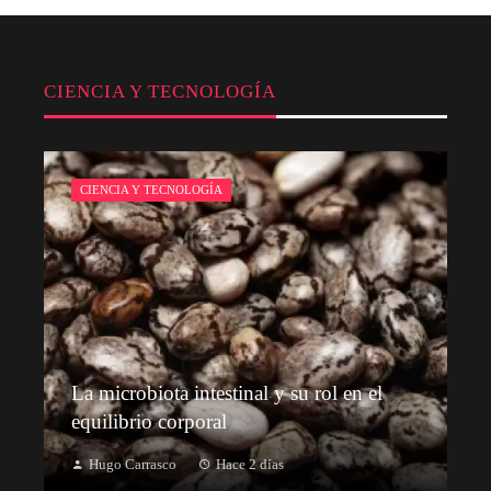
CIENCIA Y TECNOLOGÍA
CIENCIA Y TECNOLOGÍA
La microbiota intestinal y su rol en el
equilibrio corporal
Hugo Carrasco
Hace 2 días