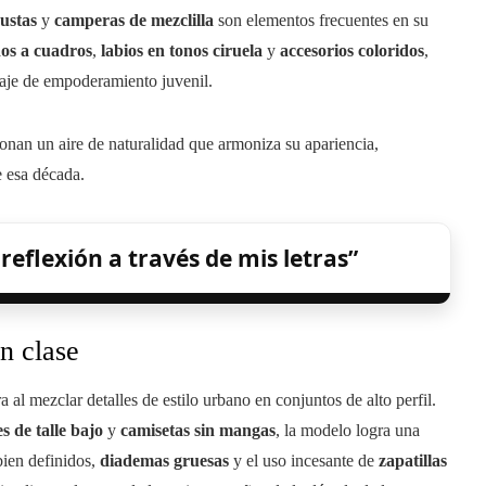
ustas
y
camperas de mezclilla
son elementos frecuentes en su
dos a cuadros
,
labios en tonos ciruela
y
accesorios coloridos
,
saje de empoderamiento juvenil.
onan un aire de naturalidad que armoniza su apariencia,
e esa década.
reflexión a través de mis letras”
on clase
 al mezclar detalles de estilo urbano en conjuntos de alto perfil.
s de talle bajo
y
camisetas sin mangas
, la modelo logra una
bien definidos,
diademas gruesas
y el uso incesante de
zapatillas