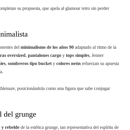
completan su propuesta, que apela al glamour retro sin perder
nimalista
onentes del
minimalismo de los años 90
adaptado al ritmo de la
as oversized
,
pantalones cargo
y
tops simples
, Jenner
ies
,
sombreros tipo bucket
y
colores neón
refuerzan su apuesta
a.
athleisure, posicionándola como una figura que sabe conjugar
l del grunge
o y rebelde
de la estética grunge, tan representativa del espíritu de