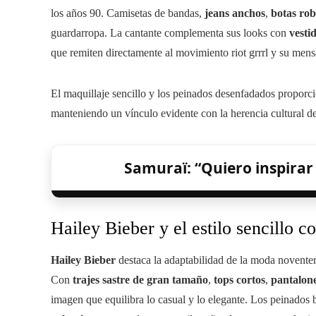
los años 90. Camisetas de bandas,
jeans anchos
,
botas rob
guardarropa. La cantante complementa sus looks con
vesti
que remiten directamente al movimiento riot grrrl y su men
El maquillaje sencillo y los peinados desenfadados proporci
manteniendo un vínculo evidente con la herencia cultural d
Samuraï: “Quiero inspirar 
Hailey Bieber y el estilo sencillo c
Hailey Bieber
destaca la adaptabilidad de la moda noventera
Con
trajes sastre de gran tamaño
,
tops cortos
,
pantalone
imagen que equilibra lo casual y lo elegante. Los peinados 