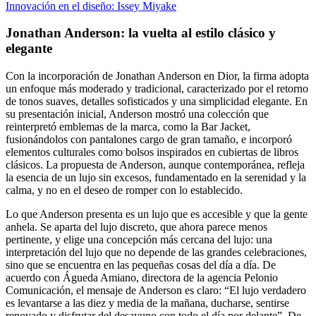
Innovación en el diseño: Issey Miyake
Jonathan Anderson: la vuelta al estilo clásico y
elegante
Con la incorporación de Jonathan Anderson en Dior, la firma adopta
un enfoque más moderado y tradicional, caracterizado por el retorno
de tonos suaves, detalles sofisticados y una simplicidad elegante. En
su presentación inicial, Anderson mostró una colección que
reinterpretó emblemas de la marca, como la Bar Jacket,
fusionándolos con pantalones cargo de gran tamaño, e incorporó
elementos culturales como bolsos inspirados en cubiertas de libros
clásicos. La propuesta de Anderson, aunque contemporánea, refleja
la esencia de un lujo sin excesos, fundamentado en la serenidad y la
calma, y no en el deseo de romper con lo establecido.
Lo que Anderson presenta es un lujo que es accesible y que la gente
anhela. Se aparta del lujo discreto, que ahora parece menos
pertinente, y elige una concepción más cercana del lujo: una
interpretación del lujo que no depende de las grandes celebraciones,
sino que se encuentra en las pequeñas cosas del día a día. De
acuerdo con Águeda Amiano, directora de la agencia Pelonio
Comunicación, el mensaje de Anderson es claro: “El lujo verdadero
es levantarse a las diez y media de la mañana, ducharse, sentirse
renovado y disfrutar del desayuno con todo el día por delante”. De