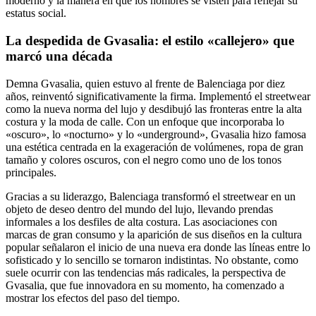
moderno y la manera en que los hombres se visten para reflejar su
estatus social.
La despedida de Gvasalia: el estilo «callejero» que
marcó una década
Demna Gvasalia, quien estuvo al frente de Balenciaga por diez
años, reinventó significativamente la firma. Implementó el streetwear
como la nueva norma del lujo y desdibujó las fronteras entre la alta
costura y la moda de calle. Con un enfoque que incorporaba lo
«oscuro», lo «nocturno» y lo «underground», Gvasalia hizo famosa
una estética centrada en la exageración de volúmenes, ropa de gran
tamaño y colores oscuros, con el negro como uno de los tonos
principales.
Gracias a su liderazgo, Balenciaga transformó el streetwear en un
objeto de deseo dentro del mundo del lujo, llevando prendas
informales a los desfiles de alta costura. Las asociaciones con
marcas de gran consumo y la aparición de sus diseños en la cultura
popular señalaron el inicio de una nueva era donde las líneas entre lo
sofisticado y lo sencillo se tornaron indistintas. No obstante, como
suele ocurrir con las tendencias más radicales, la perspectiva de
Gvasalia, que fue innovadora en su momento, ha comenzado a
mostrar los efectos del paso del tiempo.