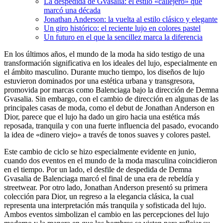
La despedida de Gvasalia: el estilo «callejero» que
marcó una década
Jonathan Anderson: la vuelta al estilo clásico y elegante
Un giro histórico: el reciente lujo en colores pastel
Un futuro en el que la sencillez marca la diferencia
En los últimos años, el mundo de la moda ha sido testigo de una
transformación significativa en los ideales del lujo, especialmente en
el ámbito masculino. Durante mucho tiempo, los diseños de lujo
estuvieron dominados por una estética urbana y transgresora,
promovida por marcas como Balenciaga bajo la dirección de Demna
Gvasalia. Sin embargo, con el cambio de dirección en algunas de las
principales casas de moda, como el debut de Jonathan Anderson en
Dior, parece que el lujo ha dado un giro hacia una estética más
reposada, tranquila y con una fuerte influencia del pasado, evocando
la idea de «dinero viejo» a través de tonos suaves y colores pastel.
Este cambio de ciclo se hizo especialmente evidente en junio,
cuando dos eventos en el mundo de la moda masculina coincidieron
en el tiempo. Por un lado, el desfile de despedida de Demna
Gvasalia de Balenciaga marcó el final de una era de rebeldía y
streetwear. Por otro lado, Jonathan Anderson presentó su primera
colección para Dior, un regreso a la elegancia clásica, la cual
representa una interpretación más tranquila y sofisticada del lujo.
Ambos eventos simbolizan el cambio en las percepciones del lujo