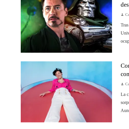
des
Ca
Tras
Univ
ocup
Con
com
Ca
La c
sorp
Aunq