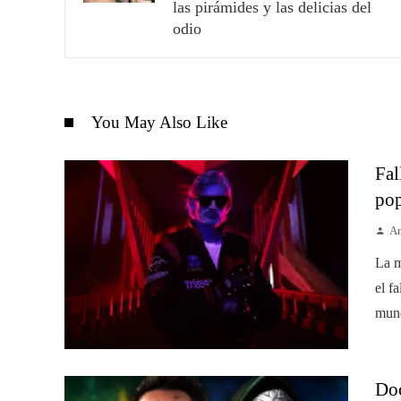
las pirámides y las delicias del
odio
You May Also Like
Fal
pop
Am
La m
el f
mund
Do