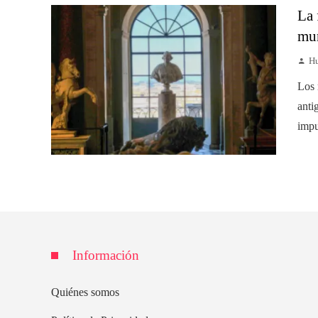
La 
mun
Hu
Los 
anti
impu
Información
Quiénes somos