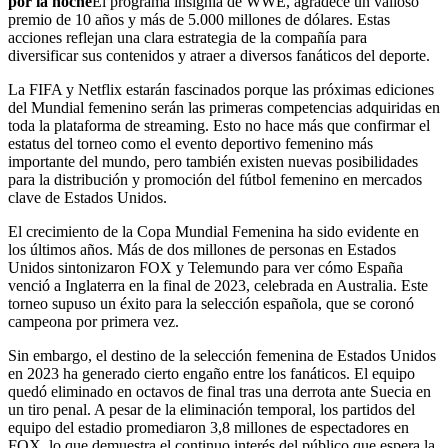
por la noche
El programa insignia de WWE, agradece un valioso
premio de 10 años y más de 5.000 millones de dólares. Estas
acciones reflejan una clara estrategia de la compañía para
diversificar sus contenidos y atraer a diversos fanáticos del deporte.
La FIFA y Netflix estarán fascinados porque las próximas ediciones
del Mundial femenino serán las primeras competencias adquiridas en
toda la plataforma de streaming. Esto no hace más que confirmar el
estatus del torneo como el evento deportivo femenino más
importante del mundo, pero también existen nuevas posibilidades
para la distribución y promoción del fútbol femenino en mercados
clave de Estados Unidos.
El crecimiento de la Copa Mundial Femenina ha sido evidente en
los últimos años. Más de dos millones de personas en Estados
Unidos sintonizaron FOX y Telemundo para ver cómo España
venció a Inglaterra en la final de 2023, celebrada en Australia. Este
torneo supuso un éxito para la selección española, que se coronó
campeona por primera vez.
Sin embargo, el destino de la selección femenina de Estados Unidos
en 2023 ha generado cierto engaño entre los fanáticos. El equipo
quedó eliminado en octavos de final tras una derrota ante Suecia en
un tiro penal. A pesar de la eliminación temporal, los partidos del
equipo del estadio promediaron 3,8 millones de espectadores en
FOX, lo que demuestra el continuo interés del público que espera la