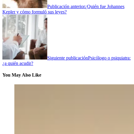
Publicación anterior
¿Quién fue Johannes
Kepler y cómo formuló sus leyes?
Siguiente publicación
Psicólogo o psiquiatra:
¿a quién acudir?
You May Also Like