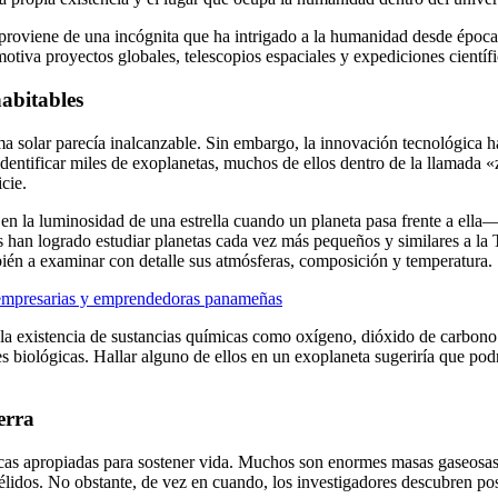
rra proviene de una incógnita que ha intrigado a la humanidad desde époc
 motiva proyectos globales, telescopios espaciales y expediciones científ
abitables
ema solar parecía inalcanzable. Sin embargo, la innovación tecnológica 
entificar miles de exoplanetas, muchos de ellos dentro de la llamada «z
cie.
en la luminosidad de una estrella cuando un planeta pasa frente a ella
 han logrado estudiar planetas cada vez más pequeños y similares a la T
mbién a examinar con detalle sus atmósferas, composición y temperatura.
te empresarias y emprendedoras panameñas
 la existencia de sustancias químicas como oxígeno, dióxido de carbono
s biológicas. Hallar alguno de ellos en un exoplaneta sugeriría que po
erra
ticas apropiadas para sostener vida. Muchos son enormes masas gaseosas
gélidos. No obstante, de vez en cuando, los investigadores descubren p