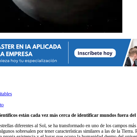
tables
to
tíficos están cada vez más cerca de identificar mundos fuera del 
strellas diferentes al Sol, se ha transformado en uno de los campos má
lgunos sobresalen por tener características similares a las de la Tierra.
a propia existencia y el lugar que ocupa la humanidad dentro del univer