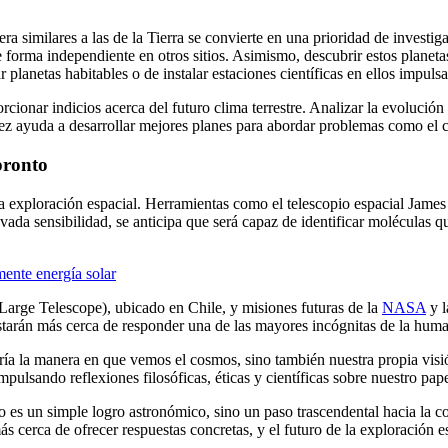
 similares a las de la Tierra se convierte en una prioridad de investiga
e forma independiente en otros sitios. Asimismo, descubrir estos planeta
r planetas habitables o de instalar estaciones científicas en ellos impul
onar indicios acerca del futuro clima terrestre. Analizar la evolución d
 vez ayuda a desarrollar mejores planes para abordar problemas como el 
pronto
 exploración espacial. Herramientas como el telescopio espacial James
evada sensibilidad, se anticipa que será capaz de identificar moléculas 
mente energía solar
arge Telescope), ubicado en Chile, y misiones futuras de la
NASA
y 
starán más cerca de responder una de las mayores incógnitas de la hum
ría la manera en que vemos el cosmos, sino también nuestra propia visi
ulsando reflexiones filosóficas, éticas y científicas sobre nuestro pape
 no es un simple logro astronómico, sino un paso trascendental hacia la c
ás cerca de ofrecer respuestas concretas, y el futuro de la exploración 