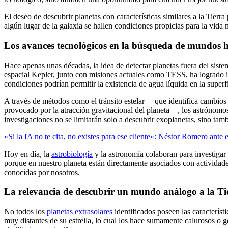
El deseo de descubrir planetas con características similares a la Tie
algún lugar de la galaxia se hallen condiciones propicias para la vida
Los avances tecnológicos en la búsqueda de mundos h
Hace apenas unas décadas, la idea de detectar planetas fuera del sist
espacial Kepler, junto con misiones actuales como TESS, ha logrado id
condiciones podrían permitir la existencia de agua líquida en la superfi
A través de métodos como el tránsito estelar —que identifica cambios 
provocado por la atracción gravitacional del planeta—, los astrónomos
investigaciones no se limitarán solo a descubrir exoplanetas, sino ta
«Si la IA no te cita, no existes para ese cliente»: Néstor Romero an
Hoy en día, la
astrobiología
y la astronomía colaboran para investigar
porque en nuestro planeta están directamente asociados con actividade
conocidas por nosotros.
La relevancia de descubrir un mundo análogo a la Ti
No todos los
planetas extrasolares
identificados poseen las caracterís
muy distantes de su estrella, lo cual los hace sumamente calurosos o 