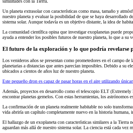
similitudes con la Tierra.
Un planeta extrasolar con características como masa, tamaño y atmósfera
nuestro planeta y evaluar la posibilidad de que se haya desarrollado d
sistema solar. Aunque todavía es un objetivo distante, la idea de habita
La comunidad científica opina que investigar exoplanetas puede proporci
ayuda a entender los posibles futuros de nuestro planeta, lo que a su
El futuro de la exploración y lo que podría revelarse 
Los venideros años se presentan como prometedores en el campo de la
planetarias a distancias que antes parecían imposibles. Debido a su el
ubicados a cientos de años luz de nuestro planeta.
Este pequeño dron es capaz de pasar horas en el aire utilizando única
Además, proyectos en desarrollo como el telescopio ELT (Extremely L
encontrar planetas gemelos. Con estas herramientas, los astrónomos e
La confirmación de un planeta realmente habitable no solo transforma
vida abriría un capítulo completamente nuevo en la historia humana, imp
El hallazgo de un exoplaneta con características similares a la Tierra
aguardan más allá de nuestro sistema solar. La ciencia está cada vez m