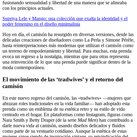
fusionando sensualidad y libertad de una manera que se alineaba
con los principios actuales.
Supriya Lele y Mango: una colección que exalta la identidad y el
poder femenino en el diseño minimalista
Hoy en día, el camisón ha resurgido en diversas versiones, desde las
delicadas creaciones de diseñadores como La Perla y Simone Pérèle,
hasta reinterpretaciones más modernas que utilizan el camisón como
un terreno de empoderamiento y libertad. Para muchas, esta prenda
evoca un regreso a la nostalgia, mientras que para otras representa
una reinvención de lo que una prenda puede significar dentro de la
moda contemporánea.
El movimiento de las ‘tradwives’ y el retorno del
camisón
En este nuevo regreso del camisón, las «tradwives» —mujeres que
abrazan roles tradicionales en la vida familiar— han adoptado esta
prenda como un emblema de su estética retro y su estilo de vida
centrado en el hogar. En plataformas como Instagram, figuras como
Nara Smith y Betty Draper (de la serie
Mad Men
) han contribuido a
darle nueva vida al camisón, usando diseños delicados y fluidos
como parte de su vestuario cotidiano. Aunque la estética de estas
mujeres sigue siendo de inspiración vintage, su reivindicación del