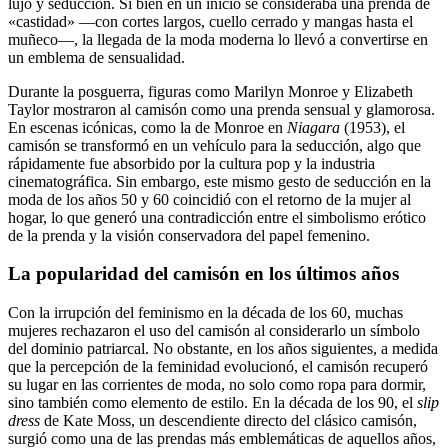
lujo y seducción. Si bien en un inicio se consideraba una prenda de
«castidad» —con cortes largos, cuello cerrado y mangas hasta el
muñeco—, la llegada de la moda moderna lo llevó a convertirse en
un emblema de sensualidad.
Durante la posguerra, figuras como Marilyn Monroe y Elizabeth
Taylor mostraron al camisón como una prenda sensual y glamorosa.
En escenas icónicas, como la de Monroe en
Niagara
(1953), el
camisón se transformó en un vehículo para la seducción, algo que
rápidamente fue absorbido por la cultura pop y la industria
cinematográfica. Sin embargo, este mismo gesto de seducción en la
moda de los años 50 y 60 coincidió con el retorno de la mujer al
hogar, lo que generó una contradicción entre el simbolismo erótico
de la prenda y la visión conservadora del papel femenino.
La popularidad del camisón en los últimos años
Con la irrupción del feminismo en la década de los 60, muchas
mujeres rechazaron el uso del camisón al considerarlo un símbolo
del dominio patriarcal. No obstante, en los años siguientes, a medida
que la percepción de la feminidad evolucionó, el camisón recuperó
su lugar en las corrientes de moda, no solo como ropa para dormir,
sino también como elemento de estilo. En la década de los 90, el
slip
dress
de Kate Moss, un descendiente directo del clásico camisón,
surgió como una de las prendas más emblemáticas de aquellos años,