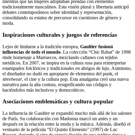
mientras que las mujeres adoptaban prendas con elementos
tradicionalmente masculinos. Esta visión plural y libertaria anticipó
debates contemporáneos sobre identidad y representación,
consolidando su estatus de precursor en cuestiones de género y
moda.
Inspiraciones culturales y juegos de referencias
Lejos de limitarse a la tradición europea,
Gaultier fusionó
influencias de todo el mundo
. La colección “Chic Rabat” de 1998
rinde homenaje a Marruecos, mezclando caftanes con tejidos
metálicos. En 2007, se inspira en la cultura rusa para reinterpretar
estampados folclóricos y tradicionales en abrigos de lujo. Asimismo,
el diseñador no dudó en apropiarse de elementos del punk, el
streetwear
, el cine y la cultura pop. Esta amalgama creó una nueva
narrativa para la alta costura, resignificando sus códigos y
haciéndolos más inclusivos y democráticos.
Asociaciones emblemáticas y cultura popular
La influencia de Gaultier se expandió mucho más allá de los salones
de París. Su colaboración con Madonna marcó un antes y un
después en la relación entre la moda y la música. Además, diseñó el
vestuario de la película “El Quinto Elemento” (1997) de Luc
Besson, dotando al cine de ciencia ficción de una estética única y