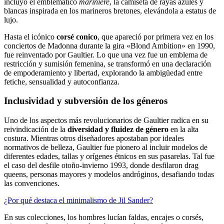
incluyó el emblemático
marinière
, la camiseta de rayas azules y
blancas inspirada en los marineros bretones, elevándola a estatus de
lujo.
Hasta el icónico
corsé conico
, que apareció por primera vez en los
conciertos de Madonna durante la gira «Blond Ambition» en 1990,
fue reinventado por Gaultier. Lo que una vez fue un emblema de
restricción y sumisión femenina, se transformó en una declaración
de empoderamiento y libertad, explorando la ambigüedad entre
fetiche, sensualidad y autoconfianza.
Inclusividad y subversión de los géneros
Uno de los aspectos más revolucionarios de Gaultier radica en su
reivindicación de la
diversidad y fluidez de género
en la alta
costura. Mientras otros diseñadores apostaban por ideales
normativos de belleza, Gaultier fue pionero al incluir modelos de
diferentes edades, tallas y orígenes étnicos en sus pasarelas. Tal fue
el caso del desfile otoño-invierno 1993, donde desfilaron drag
queens, personas mayores y modelos andróginos, desafiando todas
las convenciones.
¿Por qué destaca el minimalismo de Jil Sander?
En sus colecciones, los hombres lucían faldas, encajes o corsés,