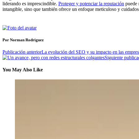
liderando es imprescindible.
Proteger y potenciar la reputación
puede m
intangible, sino que también ofrece un enfoque meticuloso y cuidados
Por Norman Rodriguez
Publicación anterior
La evolución del SEO y su impacto en las empres
Siguiente publica
You May Also Like