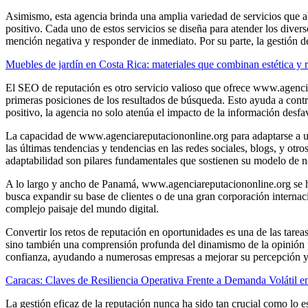
Asimismo, esta agencia brinda una amplia variedad de servicios que ab
positivo. Cada uno de estos servicios se diseña para atender los diver
mención negativa y responder de inmediato. Por su parte, la gestión de 
Muebles de jardín en Costa Rica: materiales que combinan estética y r
El SEO de reputación es otro servicio valioso que ofrece www.agenciar
primeras posiciones de los resultados de búsqueda. Esto ayuda a contr
positivo, la agencia no solo atenúa el impacto de la información desf
La capacidad de www.agenciareputaciononline.org para adaptarse a un e
las últimas tendencias y tendencias en las redes sociales, blogs, y otro
adaptabilidad son pilares fundamentales que sostienen su modelo de ne
A lo largo y ancho de Panamá, www.agenciareputaciononline.org se ha
busca expandir su base de clientes o de una gran corporación internaci
complejo paisaje del mundo digital.
Convertir los retos de reputación en oportunidades es una de las tarea
sino también una comprensión profunda del dinamismo de la opinión 
confianza, ayudando a numerosas empresas a mejorar su percepción y 
Caracas: Claves de Resiliencia Operativa Frente a Demanda Volátil e
La gestión eficaz de la reputación nunca ha sido tan crucial como lo 