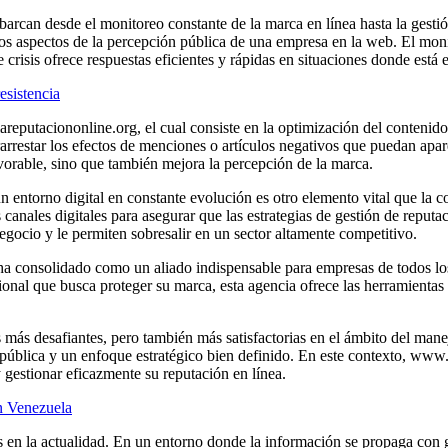
arcan desde el monitoreo constante de la marca en línea hasta la gestió
sos aspectos de la percepción pública de una empresa en la web. El moni
crisis ofrece respuestas eficientes y rápidas en situaciones donde está 
esistencia
eputaciononline.org, el cual consiste en la optimización del contenido 
arrestar los efectos de menciones o artículos negativos que puedan apar
avorable, sino que también mejora la percepción de la marca.
ntorno digital en constante evolución es otro elemento vital que la co
s canales digitales para asegurar que las estrategias de gestión de reput
gocio y le permiten sobresalir en un sector altamente competitivo.
 consolidado como un aliado indispensable para empresas de todos los
onal que busca proteger su marca, esta agencia ofrece las herramientas 
s más desafiantes, pero también más satisfactorias en el ámbito del mane
pública y un enfoque estratégico bien definido. En este contexto, ww
gestionar eficazmente su reputación en línea.
n Venezuela
es en la actualidad. En un entorno donde la información se propaga con g